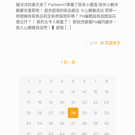
暖洋洋的春天來了 PaGamO準備了很多小驚喜 陪伴小夥伴
歡慶兒童節啦！ 超夯超萌的新品都在 ＃心願雜貨店 想第一
時間擁有新商品和全新商城地形嗎？ Pa編聽說有超酷炫石
像公仔？！ 真的太令人興奮了！ 那就快跟著Pa編的腳步，
進入心願雜貨店吧！ ▍超吸
[…]
0
閱讀更多
前一頁
1
2
3
4
5
6
7
8
9
10
11
12
13
14
15
16
17
18
19
20
21
22
23
24
25
26
27
28
29
30
31
32
33
34
35
36
37
38
39
40
41
42
43
44
45
46
47
48