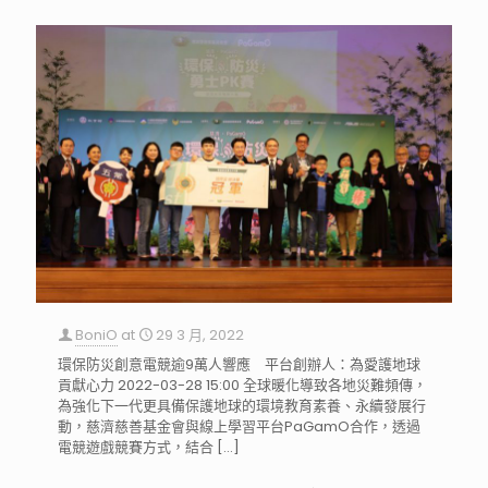
BoniO
at
29 3 月, 2022
環保防災創意電競逾9萬人響應 平台創辦人：為愛護地球
貢獻心力 2022-03-28 15:00 全球暖化導致各地災難頻傳，
為強化下一代更具備保護地球的環境教育素養、永續發展行
動，慈濟慈善基金會與線上學習平台PaGamO合作，透過
電競遊戲競賽方式，結合
[…]