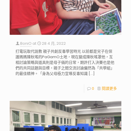
BoniO
at
28 4 月, 2022
打電玩取代說教 親子共創反毒學習時光 以前都是兒子在保
護媽媽陳秋瑤的PaGamO土地，現在變成陳秋瑤罩他，互
相討論策略與道具則是母子倆的日常，期許打入決賽也是他
們的共同話題與目標，親子之間交流討論儼然為「共學組」
的最佳精神。「身為父母極力宣導反毒知識
[…]
0
閱讀更多