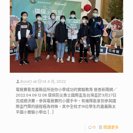
BoniO
at
14 4 月, 2022
電競賽看見嘉縣這所迷你小學成功的實驗教育 慈善新聞網／
2022.04.09 12:08 環保防災勇士國際盃及台灣盃於3月27日
完成總決賽，參與電競賽的小選手中，有幾隊能拿到參與國
際盃門票的過程極為特殊，其中全校才19位學生的嘉義縣太
平國小實驗小學出
[…]
0
閱讀更多