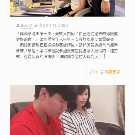
BoniO
at
28 4 月, 2022
「你願意跨出第一步，失敗又如何？你已經從過去的你變成
更好的你。」梁同學今年已是第三次參與國泰反毒電競賽，
一開始邀請教官跟媽媽參賽被拒後，鼓起勇氣邀請爸爸攜手
參賽共學組，梁同學也說參加競賽是促進家人感情的一種方
式，在電競賽的洗禮後，理解國泰金控因有高度
[…]
0
閱讀更多