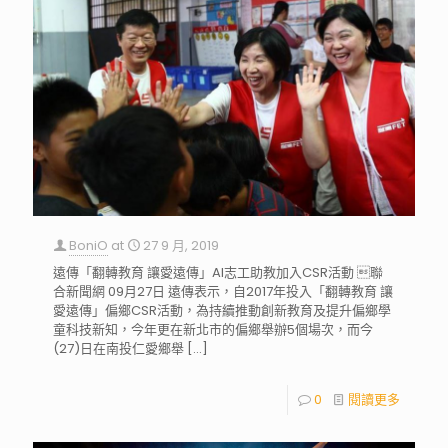
BoniO
at
27 9 月, 2019
遠傳「翻轉教育 讓愛遠傳」AI志工助教加入CSR活動 聯
合新聞網 09月27日 遠傳表示，自2017年投入「翻轉教育 讓
愛遠傳」偏鄉CSR活動，為持續推動創新教育及提升偏鄉學
童科技新知，今年更在新北市的偏鄉舉辦5個場次，而今
(27)日在南投仁愛鄉舉
[…]
0
閱讀更多