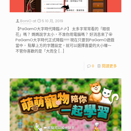
BoniO
at
5 10 月, 2019
【PaGamO大字時代降臨🎉🎉】 太多字常常看的「眼很
花」嗎？ 媽媽說字太小，不准你用電腦嗎？ 好消息來了🤩
PaGamO大字時代正式降臨!!!!! 現在只要到PaGamO遊戲
當中， 點擊上方的字體設定，就可以選擇喜愛的大小囉～
不管你喜歡的是「大而全
[…]
0
閱讀更多