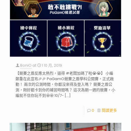
BoniO
at
1 10 月, 2019
【競賽之盾反應太熱烈，逼得 #老闆加碼了啦😭😭】 小編
鄭重在此宣布🎉🎉 PaGamO競賽之盾學科公開賽，正式啟
動！ 兩次的公測時間，你都沒來得及登入嗎？ 競賽之盾公
測，剛好都卡到你的補習時間嗎？ 這次為期一週的競賽，小
編就不信你玩不到🤩🤩 10/7-
[…]
0
閱讀更多