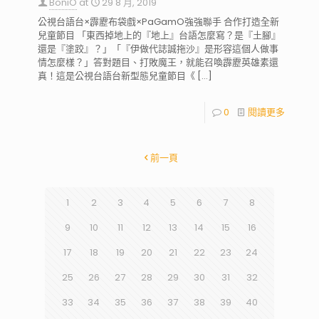
BoniO
at
29 8 月, 2019
公視台語台×霹靂布袋戲×PaGamO強強聯手 合作打造全新
兒童節目 「東西掉地上的『地上』台語怎麼寫？是『土腳』
還是『塗跤』？」「『伊做代誌誠拖沙』是形容這個人做事
情怎麼樣？」答對題目、打敗魔王，就能召喚霹靂英雄素還
真！這是公視台語台新型態兒童節目《
[…]
0
閱讀更多
前一頁
1
2
3
4
5
6
7
8
9
10
11
12
13
14
15
16
17
18
19
20
21
22
23
24
25
26
27
28
29
30
31
32
33
34
35
36
37
38
39
40