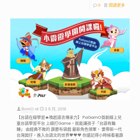
0
閱讀更多
BoniO
at
3 9 月, 2019
【台語在線學習🔥喚起語言傳承力】 PaGamO首創線上兒
童台語學習平台 上線打Game，就能讓孩子「台語有輪
轉」 由經典不敗的 霹靂布袋戲 最新角色領軍， 要帶新一代
台灣囡仔，進入台語文的世界🧡🧡🧡 你還記得小時候看著霹