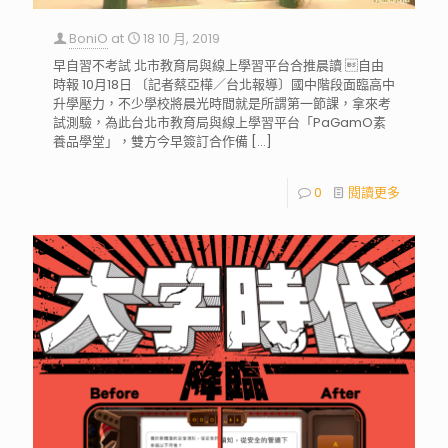
BoniO
at
18 10 月, 2019
早自習不考試 北市教育局與線上學習平台合推晨讀 自由
時報 10月18日 〔記者蔡亞樺／台北報導〕國中階段面臨高中
升學壓力，不少學校將晨光時間就是所謂第一節課，拿來考
試測驗，為此台北市教育局與線上學習平台「PaGamO素
養品學堂」，雙方今早簽訂合作備
[…]
0
閱讀更多