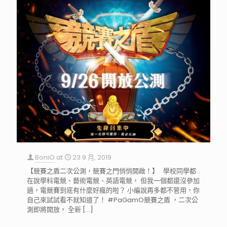
BoniO
at
23 9 月, 2019
【競賽之盾二次公測，競賽之門悄悄開啟！】 學校同學都
在說學科電競、藝術電競、英語電競， 但我一個都還沒參加
過，電競賽到底有什麼好瘋的啦？ 小編說再多都不管用，你
自己來試試看不就知道了！ #PaGamO競賽之盾 ，二次公
測即將開放， 全新
[…]