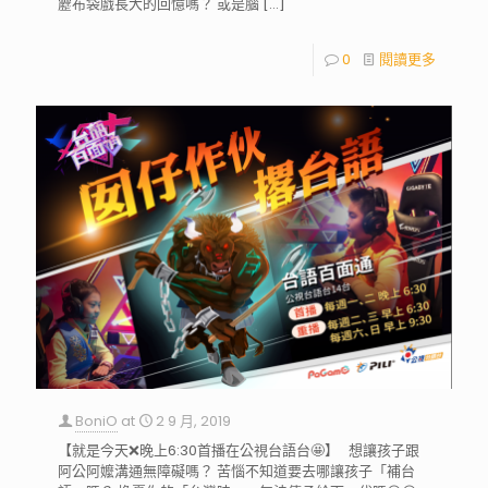
靂布袋戲長大的回憶嗎？ 或是腦
[…]
0
閱讀更多
BoniO
at
2 9 月, 2019
【就是今天❌晚上6:30首播在公視台語台🤩】 想讓孩子跟
阿公阿嬤溝通無障礙嗎？ 苦惱不知道要去哪讓孩子「補台