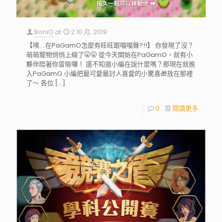
BoniO
at
2 10 月, 2019
【咦….在PaGamO怎麼有旺旺跟喵喵聲?!!】 你發現了沒？
萌萌寵物悄悄上線了🤫🤫 從今天開始在PaGamO，就有小
夥伴陪著你冒險囉！ 還不知道小編在說什麼嗎？那現在就進
入PaGamO 小編把最可愛最討人喜愛的小驚喜🎁放在那裡
了～ 各位
[…]
0
閱讀更多