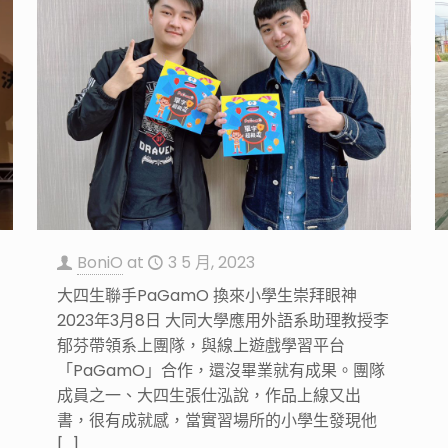
BoniO
at
3 5 月, 2023
大四生聯手PaGamO 換來小學生崇拜眼神
2023年3月8日 大同大學應用外語系助理教授李
郁芬帶領系上團隊，與線上遊戲學習平台
「PaGamO」合作，還沒畢業就有成果。團隊
成員之一、大四生張仕泓說，作品上線又出
書，很有成就感，當實習場所的小學生發現他
[…]