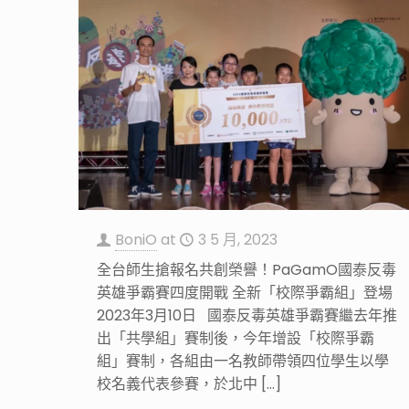
BoniO
at
3 5 月, 2023
全台師生搶報名共創榮譽！PaGamO國泰反毒
英雄爭霸賽四度開戰 全新「校際爭霸組」登場
2023年3月10日 國泰反毒英雄爭霸賽繼去年推
出「共學組」賽制後，今年增設「校際爭霸
組」賽制，各組由一名教師帶領四位學生以學
校名義代表參賽，於北中
[…]