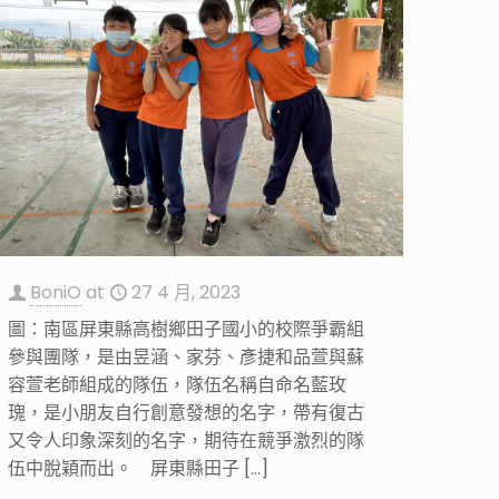
BoniO
at
27 4 月, 2023
圖：南區屏東縣高樹鄉田子國小的校際爭霸組
參與團隊，是由昱涵、家芬、彥捷和品萱與蘇
容萱老師組成的隊伍，隊伍名稱自命名藍玫
瑰，是小朋友自行創意發想的名字，帶有復古
又令人印象深刻的名字，期待在競爭激烈的隊
伍中脫穎而出。 屏東縣田子
[…]