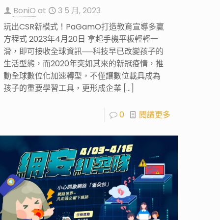
BoniO
at
3 5 月, 2023
玩出CSR新模式！PaGamO打造教育宣導多贏
方程式 2023年4月20日 拿起手機平板輕輕一
滑，即可接收全球資訊──科技早已改變孩子的
生活型態，而2020年突如其來的新冠疫情，推
動全球數位化加速轉型，不僅讓數位載具成為
孩子的重要學習工具，更形成企業
[…]
0
閱讀更多