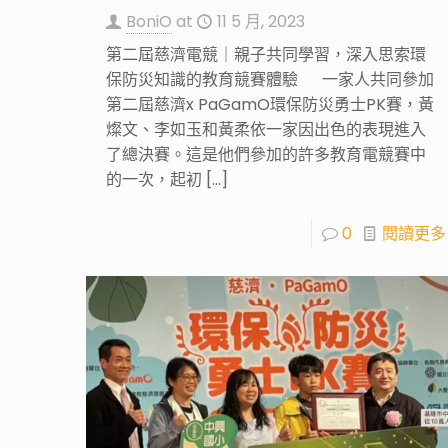
BoniO
at
11 5 月, 2023
第二屆慈濟電競｜親子共同學習，深入思索環
保防災知識的教育競賽體驗 一家人共同參加
第二屆慈濟x PaGamO環保防災勇士PK賽，黃
燦文、李如玉和黃柔依一家因出色的表現進入
了總決賽。這是他們參加的許多教育電競賽中
的一次，起初
[…]
0
閱讀更多