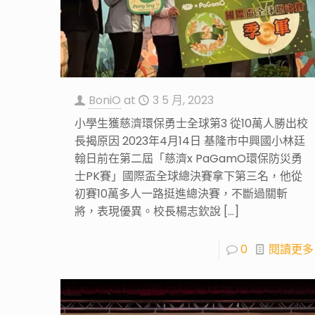
BoniO
at
3 5 月, 2023
小學生獲慈濟環保勇士全球第3 從10萬人勝出校
長揭原因 2023年4月14日 基隆市中興國小林廷
翰日前在第二屆「慈濟x PaGamO環保防災勇
士PK賽」國際盃全球總決賽拿下第三名，他從
初賽10萬多人一路挺進總決賽，不斷過關斬
將，表現優異。校長楊志欽說
[…]
0
閱讀更多