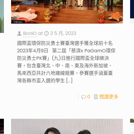
BoniO
at
3 5 月, 2023
國際盃環保防災勇士賽臺灣選手獲全球前十名
2023年4月9日 第二屆「慈濟x PaGamO環保
防災勇士PK賽」(九)日進行國際盃全球總決
賽，包含臺灣北、中、南、東及海外新加坡、
馬來西亞共計六地連線競賽，參賽選手涵蓋臺
灣各縣市盃入選的學生
[…]
0
閱讀更多