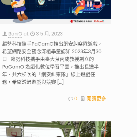
BoniO
at
3 5 月, 2023
趨勢科技攜手PaGamO推出網安糾察隊遊戲，
希望網路安全觀念深植學童認知 2023年3月30
日 趨勢科技攜手由臺大葉丙成教授創立的
PaGamO 遊戲化數位學習平臺，推出長達半
年、共六梯次的「網安糾察隊」線上遊戲任
務，希望透過遊戲與競賽
[…]
0
閱讀更多