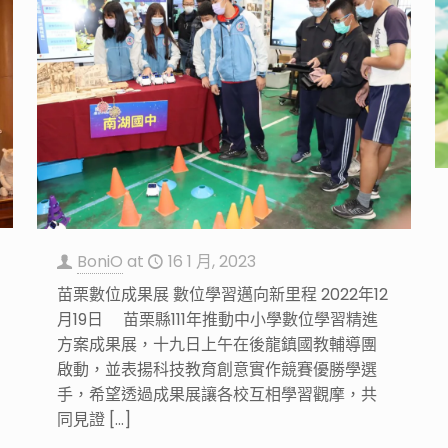
BoniO
at
16 1 月, 2023
苗栗數位成果展 數位學習邁向新里程 2022年12
月19日 苗栗縣111年推動中小學數位學習精進
方案成果展，十九日上午在後龍鎮國教輔導團
啟動，並表揚科技教育創意實作競賽優勝學選
手，希望透過成果展讓各校互相學習觀摩，共
同見證
[…]