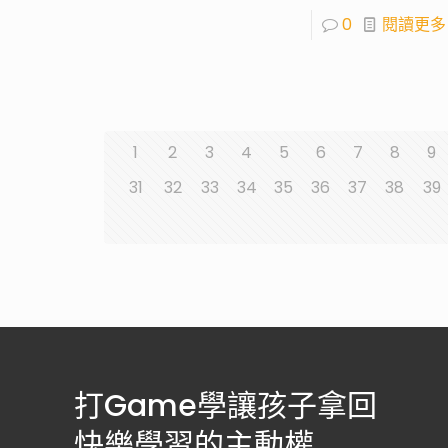
0
閱讀更多
1
2
3
4
5
6
7
8
9
31
32
33
34
35
36
37
38
39
打Game學讓孩子拿回
快樂學習的主動權