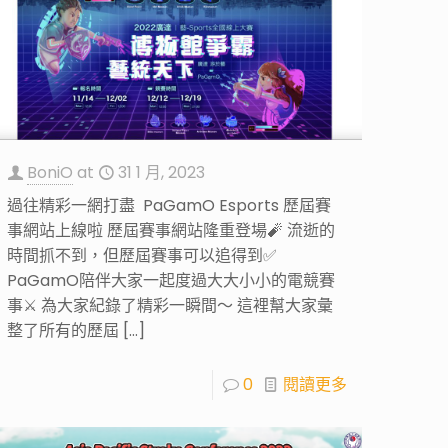
BoniO
at
31 1 月, 2023
過往精彩一網打盡 PaGamO Esports 歷屆賽
事網站上線啦 歷屆賽事網站隆重登場🧨 流逝的
時間抓不到，但歷屆賽事可以追得到✅
PaGamO陪伴大家一起度過大大小小的電競賽
事⚔️ 為大家紀錄了精彩一瞬間～ 這裡幫大家彙
整了所有的歷屆
[…]
0
閱讀更多