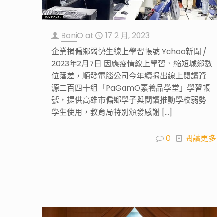
BoniO
at
17 2 月, 2023
企業捐偏鄉弱勢生線上學習帳號 Yahoo新聞 /
2023年2月7日 因應疫情線上學習、縮短城鄉數
位落差，順發電腦公司今年續捐出線上閱讀資
源二百四十組「PaGamO素養品學堂」學習帳
號，提供高雄市偏鄉學子與閱讀推動學校弱勢
學生使用，教育局特別頒發感謝
[…]
0
閱讀更多