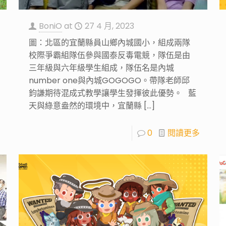
BoniO
at
27 4 月, 2023
圖：北區的宜蘭縣員山鄉內城國小，組成兩隊
校際爭霸組隊伍參與國泰反毒電競，隊伍是由
三年級與六年級學生組成，隊伍名是內城
number one與內城GOGOGO。帶隊老師邱
鈞謙期待混成式教學讓學生發揮彼此優勢。 藍
天與綠意盎然的環境中，宜蘭縣
[…]
0
閱讀更多