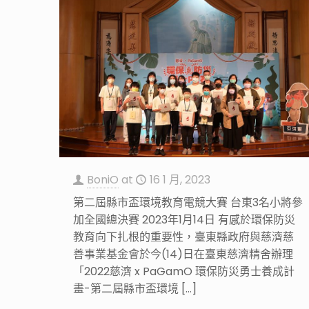
BoniO
at
16 1 月, 2023
第二屆縣市盃環境教育電競大賽 台東3名小將參
加全國總決賽 2023年1月14日 有感於環保防災
教育向下扎根的重要性，臺東縣政府與慈濟慈
善事業基金會於今(14)日在臺東慈濟精舍辦理
「2022慈濟 x PaGamO 環保防災勇士養成計
畫-第二屆縣市盃環境
[…]