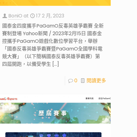
BoniO
at
17 2 月, 2023
國泰金四度攜手PaGamO反毒英雄爭霸賽 全新
賽制登場 Yahoo新聞 / 2023年2月15日 國泰金
控攜手PaGamO遊戲化數位學習平台，舉辦
「國泰反毒英雄爭霸賽暨PaGamO全國學科電
競大賽」（以下簡稱國泰反毒英雄爭霸賽）第
四屆開跑，以備受學生
[…]
0
閱讀更多