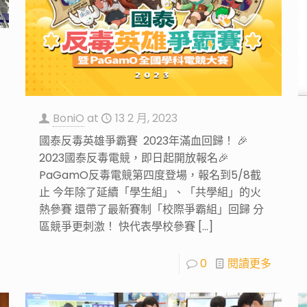
BoniO
at
13 2 月, 2023
國泰反毒英雄爭霸賽 2023年滿血回歸！ 🎉
2023國泰反毒電競，即日起開放報名🎉
PaGamO反毒電競第四度登場，報名到5/8截
止 今年除了延續「學生組」、「共學組」的火
熱參賽 還帶了最新賽制「校際爭霸組」回歸 分
區競爭更刺激！ 快代表學校參賽
[…]
0
閱讀更多