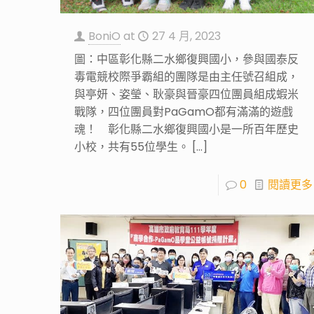
BoniO
at
27 4 月, 2023
圖：中區彰化縣二水鄉復興國小，參與國泰反
毒電競校際爭霸組的團隊是由主任號召組成，
與亭妍、姿瑩、耿豪與晉豪四位團員組成蝦米
戰隊，四位團員對PaGamO都有滿滿的遊戲
魂！ 彰化縣二水鄉復興國小是一所百年歷史
小校，共有55位學生。
[…]
0
閱讀更多