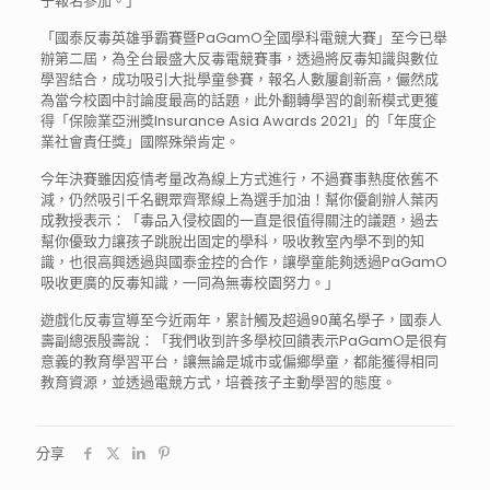
子報名參加。」
「國泰反毒英雄爭霸賽暨PaGamO全國學科電競大賽」至今已舉
辦第二屆，為全台最盛大反毒電競賽事，透過將反毒知識與數位
學習結合，成功吸引大批學童參賽，報名人數屢創新高，儼然成
為當今校園中討論度最高的話題，此外翻轉學習的創新模式更獲
得「保險業亞洲獎Insurance Asia Awards 2021」的「年度企
業社會責任獎」國際殊榮肯定。
今年決賽雖因疫情考量改為線上方式進行，不過賽事熱度依舊不
減，仍然吸引千名觀眾齊聚線上為選手加油！幫你優創辦人葉丙
成教授表示：「毒品入侵校園的一直是很值得關注的議題，過去
幫你優致力讓孩子跳脫出固定的學科，吸收教室內學不到的知
識，也很高興透過與國泰金控的合作，讓學童能夠透過PaGamO
吸收更廣的反毒知識，一同為無毒校園努力。」
遊戲化反毒宣導至今近兩年，累計觸及超過90萬名學子，國泰人
壽副總張殷壽說：「我們收到許多學校回饋表示PaGamO是很有
意義的教育學習平台，讓無論是城市或偏鄉學童，都能獲得相同
教育資源，並透過電競方式，培養孩子主動學習的態度。
分享