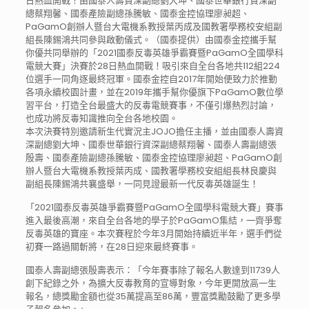
日熱血開戰！由國泰人壽資深副總劉大坤、國泰世華銀行資深副
總蔡翔馨、國泰產險副總孫騰敏、國泰金控協理廖昶超、
PaGamO創辦人暨台大電機系教授葉丙成及國教署學務校安組副
組長陳錫鴻共同參與啟動儀式。（國泰提供）由國泰金控攜手幫
你優共同舉辦的「2021國泰反毒英雄爭霸賽暨PaGamO全國學科
電競大賽」決賽於28日熱血開戰！吸引來自全台各地共112組224
位選手一同角逐最終冠軍。國泰金控自2017年開始便致力於推動
各項永續校園計畫，並在2019年攜手幫你優旗下PaGamO數位學
習平台，打造全台最盛大的反毒電競賽事，不僅引爆熱烈討論，
也成功將反毒知識推向全台各地校園。
本次決賽特別邀請新生代實況主JOJO擔任主播，並由國泰人壽資
深副總劉大坤、國泰世華銀行資深副總蔡翔馨、國泰人壽副總張
殷壽、國泰產險副總孫騰敏、國泰金控協理廖昶超、PaGamO創
辦人暨台大電機系教授葉丙成、國教署學務校安組組長林良慶與
副組長陳錫鴻共襄盛舉，一同見證最新一代反毒英雄誕生！
「2021國泰反毒英雄爭霸賽暨PaGamO全國學科電競大賽」賽事
進入最後高潮，來自全台各地的學子於PaGamO集結，一齊爭奪
反毒英雄的寶座。本次賽程於今年3月開始持續近半年，選手們從
初賽一路過關斬將，在28日迎來最終賽事。
國泰人壽副總張殷壽表示：「今年賽事除了報名人數達到11739人
創下紀錄之外，為擴大反毒教育的宣導對象，今年更開放高一生
報名，總獎勵金額也從35萬提高至86萬，豐富獎勵鼓勵了更多學