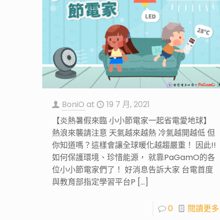
BoniO
at
19 7 月, 2021
【炎熱暑假來臨 小小節電家一起省電愛地球】
熱浪來襲請注意 天氣越來越熱 冷氣越開越低 但
你知道嗎？這樣會讓全球暖化越趨嚴重！ 因此!!
如何保護環境、珍惜能源， 就靠PaGamO的各
位小小節電家們了！ 好消息告訴大家 台電首度
與教育部指定學習平台P
[…]
0
閱讀更多