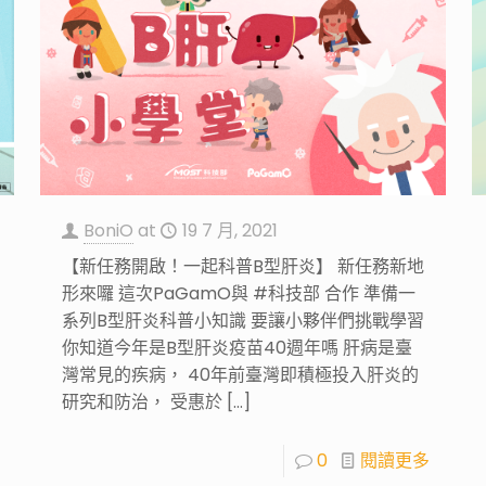
BoniO
at
19 7 月, 2021
【新任務開啟！一起科普B型肝炎】 新任務新地
形來囉 這次PaGamO與 #科技部 合作 準備一
系列B型肝炎科普小知識 要讓小夥伴們挑戰學習
你知道今年是B型肝炎疫苗40週年嗎 肝病是臺
灣常見的疾病， 40年前臺灣即積極投入肝炎的
研究和防治， 受惠於
[…]
0
閱讀更多