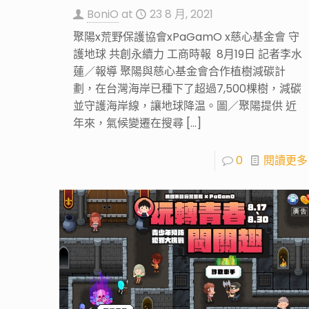
BoniO
at
23 8 月, 2021
聚陽x荒野保護協會xPaGamO x慈心基金會 守
護地球 共創永續力 工商時報 8月19日 記者李水
蓮／報導 聚陽與慈心基金會合作植樹減碳計
劃，在台灣海岸已種下了超過7,500棵樹，減碳
並守護海岸線，讓地球降温。圖／聚陽提供 近
年來，氣候變遷在搜尋
[…]
0
閱讀更多