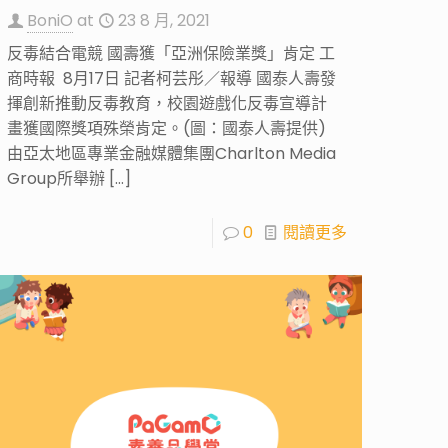
BoniO
at
23 8 月, 2021
反毒結合電競 國壽獲「亞洲保險業獎」肯定 工
商時報 8月17日 記者柯芸彤／報導 國泰人壽發
揮創新推動反毒教育，校園遊戲化反毒宣導計
畫獲國際獎項殊榮肯定。(圖：國泰人壽提供)
由亞太地區專業金融媒體集團Charlton Media
Group所舉辦
[…]
0
閱讀更多