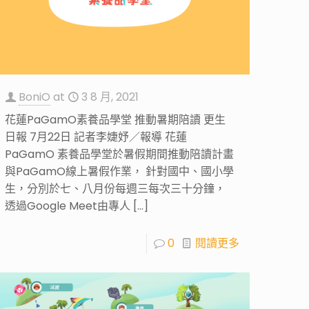
BoniO
at
3 8 月, 2021
花蓮PaGamO素養品學堂 推動暑期陪讀 更生
日報 7月22日 記者李婕妤／報導 花蓮
PaGamO 素養品學堂於暑假期間推動陪讀計畫
與PaGamO線上暑假作業， 針對國中、國小學
生，分別於七、八月份每週三每次三十分鐘，
透過Google Meet由專人
[…]
0
閱讀更多