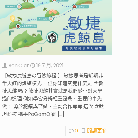
BoniO
at
19 7 月, 2021
【敏捷虎鯨島の冒險旅程 】 敏捷思考是近期非
常火紅的訓練模式， 但你知道究竟什麼是 ＃敏
捷思維 嗎 ? 敏捷思維其實就是我們從小到大學
過的道理 例如學會分辨輕重緩急、重要的事先
做， 勇於犯錯與嘗試、主動合作等等 這次 #鈦
坦科技 攜手PaGamO 從
[…]
0
閱讀更多