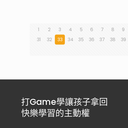
1
2
3
4
5
6
7
8
9
31
32
33
34
35
36
37
38
39
打Game學讓孩子拿回
快樂學習的主動權