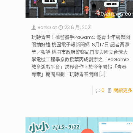
BoniO
at
23 8 月, 2021
玩轉青春！桃警攜手PaGamO 邀青少年網聚闖
關抽好禮 桃園電子報新聞網 8月17日 記者黃瀞
瑩／報導 桃園市政府警察局首度與國立台灣大
學電機工程學系教授葉丙成創辦之「PaGamO
教育遊戲平台」跨界合作，於今年暑假「青春
專案」期間規劃「玩轉青春闖關
[…]
0
閱讀更多