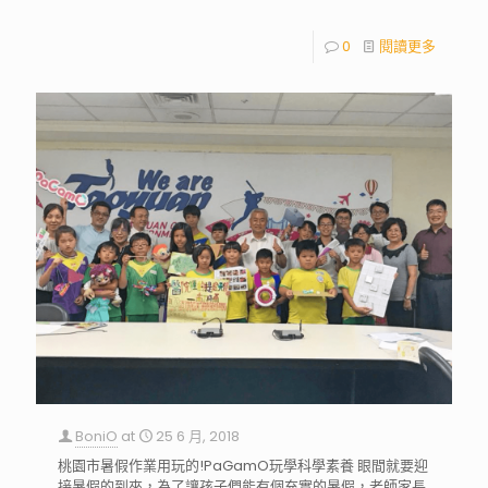
0
閱讀更多
BoniO
at
25 6 月, 2018
桃園市暑假作業用玩的!PaGamO玩學科學素養 眼間就要迎
接暑假的到來，為了讓孩子們能有個充實的暑假，老師家長