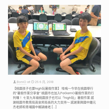
BoniO
at
25 6 月, 2018
【桃園孩子也要high玩暑假作業】 哇嗚～今早在桃園舉行
的”暑假作業分享會” 桃園市也加入PaGamO暑假作業的行
列囉！ 七至九年級桃園孩子也可以「high玩」暑假作業 感
謝桃園市教育局高安邦局長的大力支持～ 感謝東興國中鍾元
杰老師和青埔國中賴潁維老
[…]