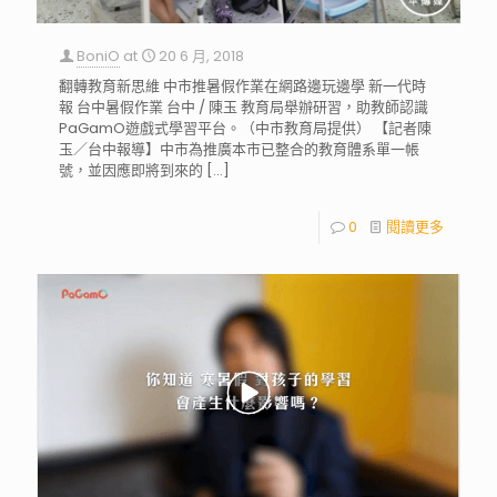
BoniO
at
20 6 月, 2018
翻轉教育新思維 中市推暑假作業在網路邊玩邊學 新一代時
報 台中暑假作業 台中 / 陳玉 教育局舉辦研習，助教師認識
PaGamO遊戲式學習平台。（中市教育局提供） 【記者陳
玉／台中報導】中市為推廣本市已整合的教育體系單一帳
號，並因應即將到來的
[…]
0
閱讀更多