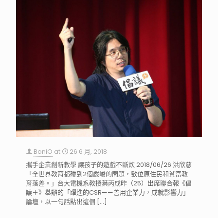
BoniO
at
26 6 月, 2018
攜手企業創新教學 讓孩子的遊戲不斷炊 2018/06/26 洪欣慈
「全世界教育都碰到2個嚴峻的問題，數位原住民和貧富教
育落差。」台大電機系教授葉丙成昨（25）出席聯合報《倡
議＋》舉辦的「躍進的CSR——善用企業力，成就影響力」
論壇，以一句話點出這個
[…]