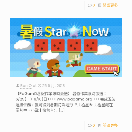
0
閱讀更多
BoniO
at
25 6 月, 2018
【PaGamO暑假作業限時派送】 暑假作業限時派送：
6/25(一)-9/16(日) >>> www.pagamo.org <<< 完成五波
連續任務，就可得到暑期特殊地形 #北極星🌟 北極星藏在
圖片中，小戰士快留言告
[…]
0
閱讀更多