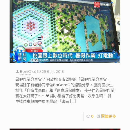
BoniO
at
26 6 月, 2018
暑假作業分享會 昨日於桃園市舉辦的「暑假作業分享會」
現場除了有老師同學做PaGamO的經驗分享， 還有國小生
創作「自造昆蟲偶」和「創意環保繪本」 孩子們的暑假作業
實在太好玩了～～❤️ 讓小編看了好想再當一次學生唷！ 其
中這位東興國中周同學說 「書面
[…]
0
閱讀更多