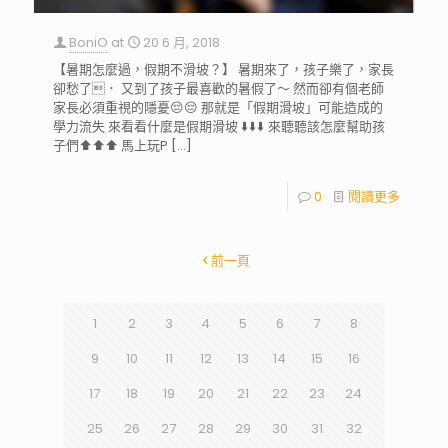
BoniO
at
20 6 月, 2018
【暑期怎麼過，假期不滑坡？】 暑期來了，孩子樂了，家長
卻愁了． 又到了孩子最喜歡的暑假了～ 然而卻有個老師
家長必須重視的隱憂😔😔 那就是「假期滑坡」可能造成的
學力流失 來看看什麼是假期滑坡 ⬇️⬇️⬇️ 來聽聽該怎麼幫助孩
子們⬆️⬆️⬆️ 馬上玩P
[…]
0
閱讀更多
前一頁
1
2
3
4
5
6
7
8
9
10
11
12
13
14
15
16
17
18
19
20
21
22
23
24
25
26
27
28
29
30
31
32