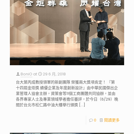
BoniO
at
29 6 月, 2018
台大葉丙成教授領軍的新創團隊 榮獲兩大獎項肯定！ 『第
十四屆金炬獎 績優企業及年度創新設計』由中華民國傑出企
業管理人協會主辦，資策會等11個工商團體共同協辦，並由
各界專家人士及專業領域學者擔任審評，於今日（6/29）晚
間於台北市松仁路中油大樓舉行頒獎
[…]
0
閱讀更多