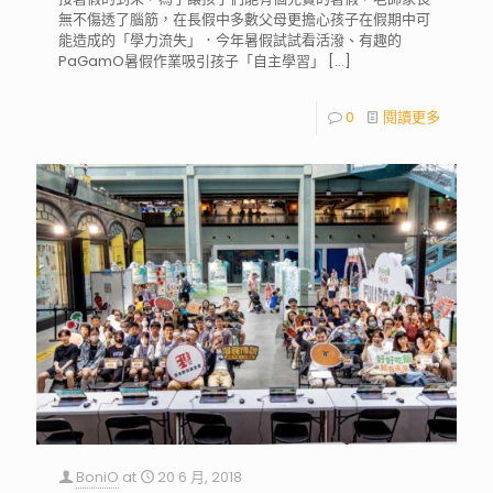
無不傷透了腦筋，在長假中多數父母更擔心孩子在假期中可
能造成的「學力流失」．今年暑假試試看活潑、有趣的
PaGamO暑假作業吸引孩子「自主學習」
[…]
0
閱讀更多
BoniO
at
20 6 月, 2018