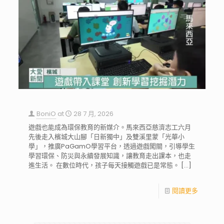
BoniO
at
28 7 月, 2026
遊戲也能成為環保教育的新媒介。馬來西亞慈濟志工六月
先後走入檳城大山腳「日新獨中」及雙溪里蒙「光華小
學」，推廣PaGamO學習平台，透過遊戲闖關，引導學生
學習環保、防災與永續發展知識，讓教育走出課本，也走
進生活。 在數位時代，孩子每天接觸遊戲已是常態。
[…]
閱讀更多