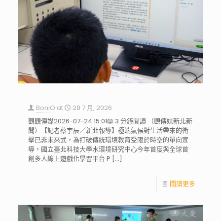
BoniO
at
28 7 月, 2026
觀觀傳媒2026-07-24 15:01📖 3 分鐘閱讀 （觀傳媒新北新
聞）【記者蔡宇辰／新北報導】極端氣候對生活帶來的衝
擊已非未來式，為打破傳統環境教育受限於時空的單向宣
導，國立臺北科技大學水環境研究中心今年首度與全球首
創多人線上遊戲化學習平台 P
[…]
閱讀更多