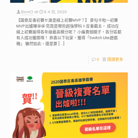
BoniO
at
6 4 月, 2020
【國泰反毒初賽🤘誰是線上初賽MVP？】 麥勾卡啦～初賽
MVP出爐囉🤩🤩 究竟是哪些超強學科＋反毒霸主， 成功在
線上初賽搶得各年級最高積分呢？ 小編賣個關子，各分區都
有人成功獲獎唷！ 恭喜以下玩家，獲得「Switch Lite遊戲
機」 雖然如此，還是要
[…]
0
閱讀更多