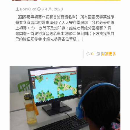
BoniO
at
6 4 月, 2020
【國泰反毒初賽🤘初賽首波晉級名單】 所有國泰反毒英雄爭
霸賽參賽者💥照過來 歷經了天天守在電腦前，分秒必爭的線
上初賽， 你一定等不及想知道，誰成功晉級分區複賽？ 賣
勾問啦～首波初賽晉級名單出爐囉👏 快到圖片下方找找看自
己的隊伍吧🤩🤩 小編先恭喜各位晉級
[…]
0
閱讀更多