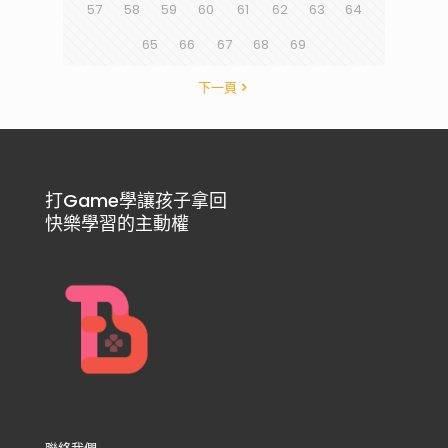
57
58
59
60
61
62
63
64
65
66
67
68
69
下一頁
打Game學讓孩子拿回
快樂學習的主動權