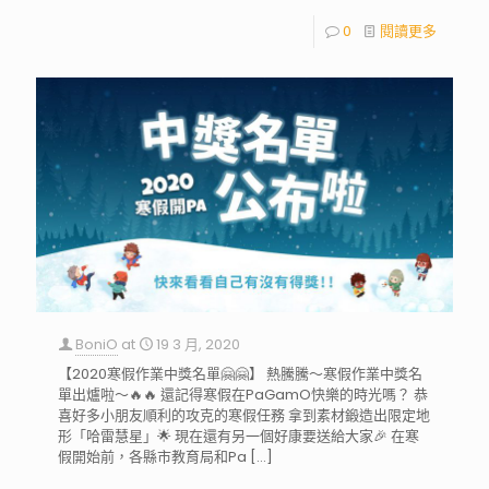
0
閱讀更多
BoniO
at
19 3 月, 2020
【2020寒假作業中獎名單🤗🤗】 熱騰騰～寒假作業中獎名
單出爐啦～🔥🔥 還記得寒假在PaGamO快樂的時光嗎？ 恭
喜好多小朋友順利的攻克的寒假任務 拿到素材鍛造出限定地
形「哈雷慧星」🌟 現在還有另一個好康要送給大家🎉 在寒
假開始前，各縣市教育局和Pa
[…]