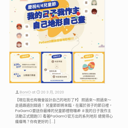
BoniO
at
20 3 月, 2020
【現在我也有機會設計自己的地形了❓】 照過來～照過來～
走過路過別錯過！ 兒童節即將來臨，在屬於孩子的節日裡，
PaGamO要送你最棒的兒童節禮物囉🎁 ＃我的日子我作主
活動正式開跑🏃‍♀️ 看著PaGamO官方出的系列地形 總覺得心
癢癢嗎？你有更好的
[…]