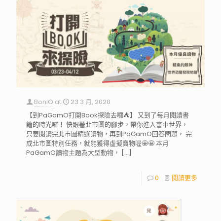
BoniO
at
23 3 月, 2020
【到PaGamO打開Book探險去囉⛺️】 又到了每月閱讀書
籍的時光囉！ 快跟著北市圖的腳步，帶你進入書中世界，
只要閱讀完北市圖精選讀物，再到PaGamO回答問題， 完
成北市圖特別任務，就能獲得虛擬寶物喔🤩🤩 本月
PaGamO讀物主題為大型動物，
[…]
0
閱讀更多