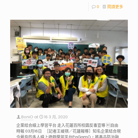
0
閱讀更多
BoniO
at
16 3 月, 2020
企業結合線上學習平台 走入花蓮百所校園反毒宣導 自由
時報 03月16日 ［記者王峻祺／花蓮報導］知名企業結合現
今最夯的多人線上遊戲學習平台PaGamO，將毒品防治融