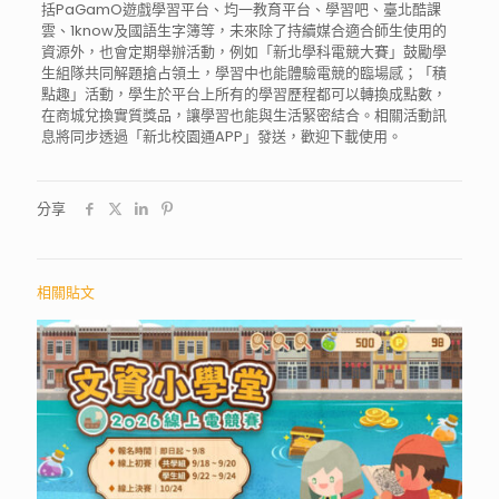
括PaGamO遊戲學習平台、均一教育平台、學習吧、
臺北酷課
雲、1know及國語生字簿等，
未來除了持續媒合適合師生使用的
資源外，也會定期舉辦活動，
例如「新北學科電競大賽」鼓勵學
生組隊共同解題搶占領土，
學習中也能體驗電競的臨場感；「積
點趣」活動，
學生於平台上所有的學習歷程都可以轉換成點數，
在商城兌換實質獎品，讓學習也能與生活緊密結合。
相關活動訊
息將同步透過「新北校園通APP」發送，
歡迎下載使用。
分享
相關貼文