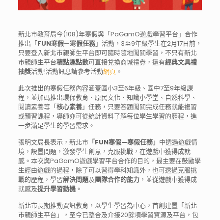
新北市教育局今(108)年寒假與「
PaGamO遊戲學習平台」合作
推出「
FUN寒假—寒假任務
」
活動，3至9年級學生在2月17日前，
只要登入新北市親師生平台即可隨時隨地闖關學習，
不只有新北
市親師生平台
積點趣點數
可直接兌換商城禮券，還有
經典
文具禮
抽獎
活動!活動訊息請參考活動
網頁
。
此次推出的寒假任務內容涵蓋國小3至6年級、
國中7至9年級課
程，並加碼推出環保教育、原民文化、
知識小學堂、自然科學、
閱讀素養等「
核心素養
」任務，
只要答題闖關完成任務就能複習
或預習課程，
導師亦可從統計資料了解每位學生學習的歷程，
進
一步滿足學生的學習需求。
張明文局長表示，新北市
「FUN寒假—寒假任務」
中透過遊戲情
境
，設置問題，激發學生創意，克服挑戰，在遊戲中獲得成就
感。
本次與PaGamO遊戲學習平台合作的目的，
最主要在鼓勵學
生經由遊戲的過程，除了可以習得學科知識外，
也可透過克服挑
戰的歷程，學習
解決問題
及
團隊合作的能力
，
並從遊戲中獲得成
就感及
提升學習動機
。
新北市長期推動資訊教育，以學生學習為中心，首創建置「
新北
市親師生平台」，至今已整合及介接20餘項學習資源及平台，
包