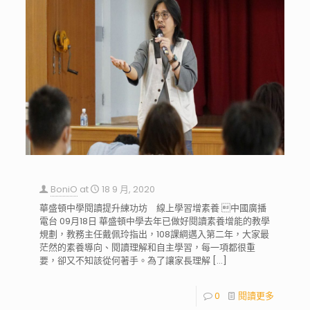
BoniO
at
18 9 月, 2020
華盛頓中學閱讀提升練功坊 線上學習增素養 中國廣播
電台 09月18日 華盛頓中學去年已做好閱讀素養增能的教學
規劃，教務主任戴佩玲指出，108課綱邁入第二年，大家最
茫然的素養導向、閱讀理解和自主學習，每一項都很重
要，卻又不知該從何著手。為了讓家長理解
[…]
0
閱讀更多