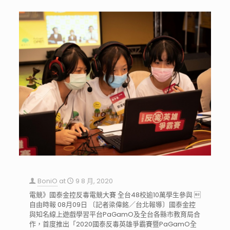
BoniO
at
9 8 月, 2020
電競》國泰金控反毒電競大賽 全台48校逾10萬學生參與 
自由時報 08月09日 〔記者梁偉銘／台北報導〕國泰金控
與知名線上遊戲學習平台PaGamO及全台各縣市教育局合
作，首度推出「2020國泰反毒英雄爭霸賽暨PaGamO全