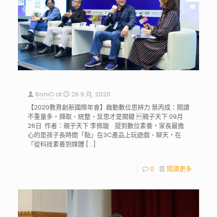
BoniO
at
26 9 月, 2020
【2020教育創新國際年會】啟動數位思辨力 葉丙成：閱讀
不重量多，擷取、統整、反思才是關鍵 親子天下 09月
26日 作者：親子天下 李佩璇 提到數位素養，家長最擔
心的是孩子長時間「黏」在3C產品上玩遊戲、聊天，在
「從科技素養到媒體
[…]
0
閱讀更多