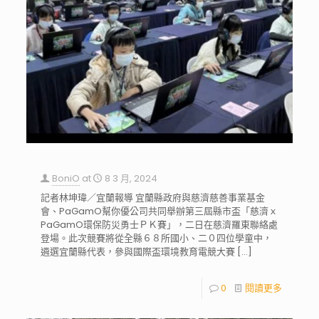
BoniO
at
8 3 月, 2024
記者林坤瑋／宜蘭報導 宜蘭縣政府與慈濟慈善事業基金
會、PaGamO幫你優公司共同舉辦第三屆縣市盃「慈濟ｘ
PaGamO環保防災勇士ＰＫ賽」，二日在慈濟羅東聯絡處
登場。此次競賽將從全縣６８所國小、二０四位學童中，
遴選宜蘭縣代表，參與國際盃環境教育電競大賽
[…]
0
閱讀更多