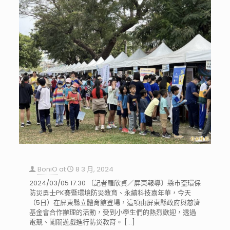
BoniO
at
8 3 月, 2024
2024/03/05 17:30 〔記者羅欣貞／屏東報導〕縣市盃環保
防災勇士PK賽暨環境防災教育、永續科技嘉年華，今天
（5日）在屏東縣立體育館登場，這項由屏東縣政府與慈濟
基金會合作辦理的活動，受到小學生們的熱烈歡迎，透過
電競、闖關遊戲進行防災教育。
[…]