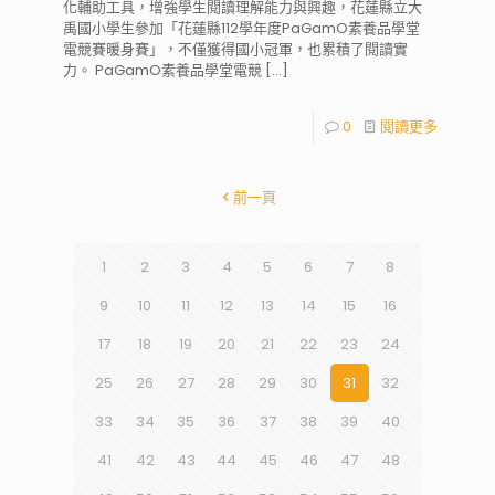
化輔助工具，增強學生閱讀理解能力與興趣，花蓮縣立大
禹國小學生參加「花蓮縣112學年度PaGamO素養品學堂
電競賽暖身賽」，不僅獲得國小冠軍，也累積了閱讀實
力。 PaGamO素養品學堂電競
[…]
0
閱讀更多
前一頁
1
2
3
4
5
6
7
8
9
10
11
12
13
14
15
16
17
18
19
20
21
22
23
24
25
26
27
28
29
30
31
32
33
34
35
36
37
38
39
40
41
42
43
44
45
46
47
48