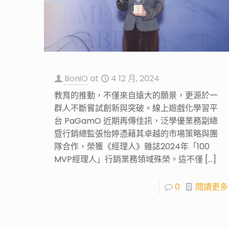
BoniO
at
4 12 月, 2024
教育的推動，不僅來自遠大的願景，更源於一
群人不斷嘗試創新與突破。線上遊戲化學習平
台 PaGamO 近期再傳佳訊，泛學優業務副總
暨行銷總監張怡婷憑藉其卓越的市場策略與團
隊合作，榮獲《經理人》雜誌2024年「100
MVP經理人」行銷業務領域殊榮。這不僅
[…]
0
閱讀更多