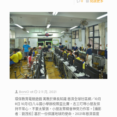
0
閱讀更多
BoniO
at
2 11 月, 2021
環保教育電競遊戲 寓教於樂長知識 慈濟全球社區網／10月
8日 10月1日八斗國小舉辦校際盃比賽，志工叮嚀小朋友保
持平常心，不要太緊張，小朋友聚精會神努力作答。[攝影
者：劉茂松] 基於一份保護地球的使命，2021年慈濟首度