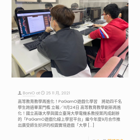
BoniO
at
25 11 月, 2021
高等教育教學再進化！PaGamO遊戲化學習 將助四千名
學生跨過畢業門檻 立報／11月24日 高等教育教學創新再進
化！國立高雄大學與國立臺灣大學電機系教授葉丙成創辦
的「PaGamO遊戲化線上學習平台」繼今年度9月合作推
出廣受師生好評的校園實境遊戲「大學
[…]