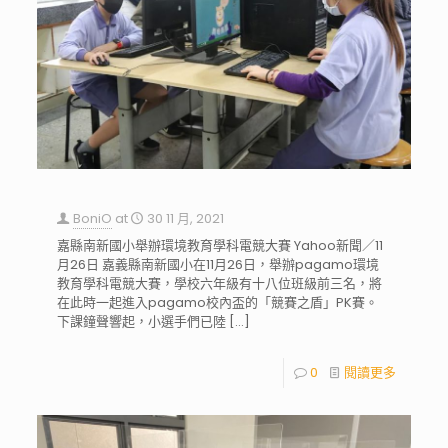
BoniO
at
30 11 月, 2021
嘉縣南新國小舉辦環境教育學科電競大賽 Yahoo新聞／11
月26日 嘉義縣南新國小在11月26日，舉辦pagamo環境
教育學科電競大賽，學校六年級有十八位班級前三名，將
在此時一起進入pagamo校內盃的「競賽之盾」PK賽。
下課鐘聲響起，小選手們已陸
[…]
0
閱讀更多