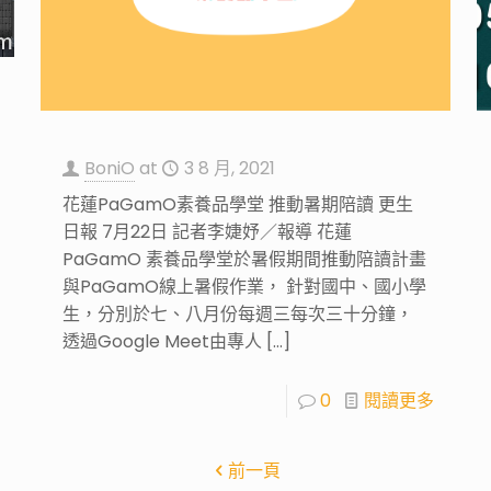
BoniO
at
3 8 月, 2021
花蓮PaGamO素養品學堂 推動暑期陪讀 更生
日報 7月22日 記者李婕妤／報導 花蓮
PaGamO 素養品學堂於暑假期間推動陪讀計畫
與PaGamO線上暑假作業， 針對國中、國小學
生，分別於七、八月份每週三每次三十分鐘，
透過Google Meet由專人
[…]
0
閱讀更多
前一頁