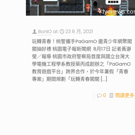
BoniO
at
23 8 月, 2021
玩轉青春！桃警攜手PaGamO 邀青少年網聚闖
關抽好禮 桃園電子報新聞網 8月17日 記者黃瀞
瑩／報導 桃園市政府警察局首度與國立台灣大
學電機工程學系教授葉丙成創辦之「PaGamO
教育遊戲平台」跨界合作，於今年暑假「青春
專案」期間規劃「玩轉青春闖關
[…]
0
閱讀更多