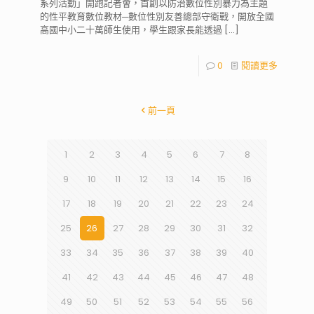
系列活動」開跑記者會，首創以防治數位性別暴力為主題
的性平教育數位教材─數位性別友善總部守衛戰，開放全國
高國中小二十萬師生使用，學生跟家長能透過
[…]
0
閱讀更多
前一頁
1
2
3
4
5
6
7
8
9
10
11
12
13
14
15
16
17
18
19
20
21
22
23
24
25
26
27
28
29
30
31
32
33
34
35
36
37
38
39
40
41
42
43
44
45
46
47
48
49
50
51
52
53
54
55
56