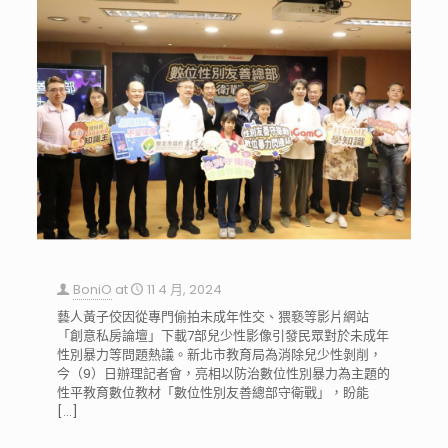
BoniO
at
11 4 月, 2024
藝人黃子佼因從專門偷拍未成年性交、猥褻等影片網站
「創意私房論壇」下載7部兒少性影像引發民眾對於未成年
性別暴力等問題熱議。新北市教育局為消除兒少性剝削，
今（9）日辦理記者會，亮相以防治數位性別暴力為主題的
性平教育數位教材「數位性別友善總部守衛戰」，盼能
[…]