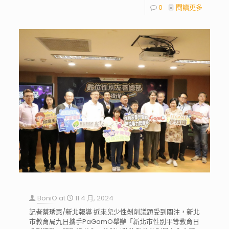
0
閱讀更多
BoniO
at
11 4 月, 2024
記者蔡琇惠∕新北報導 近來兒少性剝削議題受到關注，新北
市教育局九日攜手PaGamO舉辦「新北市性別平等教育日