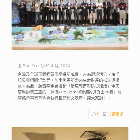
BoniO
at
19 4 月, 2024
台灣及全球正面臨氣候變遷所威脅，人為環境污染、海洋
垃圾與塑膠氾濫等，加重災害所帶來生命財產的損失與衝
擊。為此，慈濟基金會推動「環境教育與防災知識」今天
更舉辦第三屆的「慈濟x PaGamO環保防災勇士PK賽」慈
濟慈善事業基金會執行長顏博文表示，讓大家對
[…]
0
閱讀更多