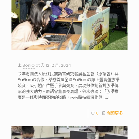
BoniO
at
12 12 月, 2024
今年財團法人原住民族語言研究發展基金會（原語會）與
PaGamO合作，舉辦首屆全國PaGamO線上暨實體族語
競賽，吸引逾百位選手參與競賽，展現數位創新對族語傳
承的強大助力。原語會董事長馬耀・谷木強調：「族語推
廣是一條與時間賽跑的道路，未來將持續深化與
[…]
0
閱讀更多