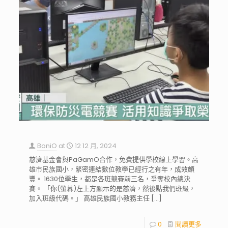
BoniO
at
12 12 月, 2024
慈濟基金會與PaGamO合作，免費提供學校線上學習。高
雄市民族國小，緊密連結數位教學已經行之有年，成效頗
豐。 1630位學生，都是各班競賽前三名，爭奪校內總決
賽。 「你(螢幕)左上方顯示的是慈濟，然後點我們班級，
加入班級代碼。」 高雄民族國小教務主任
[…]
0
閱讀更多