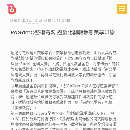
發布者
BoniO
at
18 12 月, 2018
PaGamO藝術電競 遊戲化翻轉靜態美學印象
透過打電競建立美學素養，美學教育也能很刺激！由台大葉丙成
教授創辦的幫你優股份有限公司，於2018年12月15日舉辦「第一
屆藝-Sports全國大賽」，攜手廣達文教基金會，將畢卡索、梵谷
等知名藝術家，帶入熱血刺激電競比賽中。繼成功舉辦「新北學
科電競大賽」後，再度以電競比賽與藝文素養的創新組合，引發
教育新風貌！
今年廣達基金會與幫你優聯手，於PaGamO多人在線遊戲學習平
台推動「沒有畫筆的廣達藝術課」，成功將藝術課程融入數位教
育。學生透過數位載具便可享受兼顧趣味性與教育性的線上遊
戲，透過攻城掠地培養藝術鑑賞能力，以「遊戲化學習」扎根
「美學教育」。
第一屆廣達藝-Sports全國大賽-「博物館戰爭 藝統天下」，今
（15）日於台北花博流行館，活動現場由幫你優公司葉丙成教授
與廣達基金會徐繪珈執行長一同按下啟動按鈕，帶領全場參賽師
生，沿著象徵美學教育之路的步道，一步一腳印的登入尊榮的藝