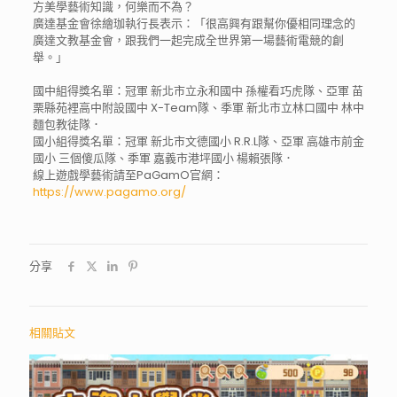
方美學藝術知識，何樂而不為？
廣達基金會徐繪珈執行長表示：「很高興有跟幫你優相同理念的
廣達文教基金會，跟我們一起完成全世界第一場藝術電競的創
舉。」
國中組得獎名單：冠軍 新北市立永和國中 孫權看巧虎隊、亞軍 苗
栗縣苑裡高中附設國中 X-Team隊、季軍 新北市立林口國中 林中
麵包教徒隊．
國小組得獎名單：冠軍 新北市文德國小 R.R.L隊、亞軍 高雄市前金
國小 三個傻瓜隊、季軍 嘉義市港坪國小 楊賴張隊．
線上遊戲學藝術請至PaGamO官網：
https://www.pagamo.org/
分享
相關貼文