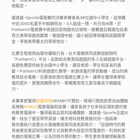
術殿堂。
廣達藝-Sports電競賽的決賽參賽者為48位國中小學生，從預賽
中近2000名選手中脫穎而出，3人組成一隊，共分為16隊，於
PaGamO電競賽中透過回答問題攻佔領地，競賽題目範圍包括東
西方美學與藝術鑑賞，競逐國中組、國小組冠軍榮耀與高額獎學
金，爭取美學霸主的尊榮地位。
比賽全程使用由幫你優執行長、台大電機葉丙成教授創辦的
「PaGamO」平台，此款結合教育與遊戲的多人在線遊戲平台，
長期免費提供給全台國中小學生，廣受老師、學生和家長的喜
愛。PaGamO利用遊戲化教學，刺激孩童的學習動機，成功的將
教育結合電競，在緊張刺激的電競比賽之中，讓學生獲得美學知
識的提升，更運用團隊合作、策略應用等元素培養孩子關鍵能
力。
本賽事更獲得
技嘉科技
GIGABYTE贊助，現場開放民眾自由體驗
高規格
AORUS
電競電腦和設備，讓家長孩子在參與這場刺激的藝
術教育電競中，獲得最高品質的設備體驗．廣達藝-Sports全國大
賽，結合了產官學界資源，攜手將科技教育推向另一個高峰．
幫你優執行長暨台大電機教授葉丙成老師表示：「這個時代的教
育者應該要認知到教學方式與教學內容是同等重要的。利用刺激
有趣的電競比賽，以及同儕共學的動力，學生更有意願理解東西