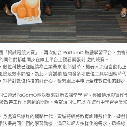
日舉辦第二屆「資誠電競大賽」，再次結合 PaGamO 遊戲學習平
出差的同仁們都能同步在線上平台上觀看緊張刺 激的競賽。
，數位科技已經陸續為企業帶來 創新變革，機器人流程自動化
風險及效率問題，為此，資誠積 極開發多項數位工具以因應時
，抱持對數位科技的好奇心，緊緊跟上事務所全球數位化的腳步
仁透過PaGamO電競賽來對過去課堂學 習、經驗傳承與實
決及改善工作上遇到的問題。希望讓同仁可以 在遊戲中學習專業
，身處資訊爆炸的網路世代，資誠持續將教育訓練數位化、遊戲
手法提高同仁們的學習動機，滿足年輕人多樣化的需求，透過線