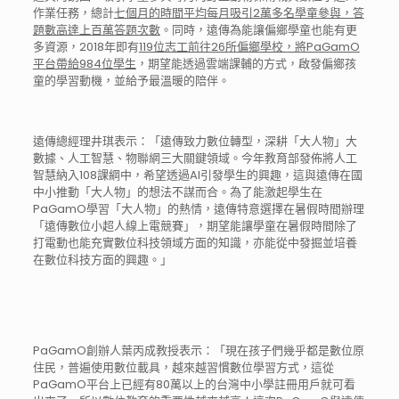
作業任務，總計
七個月的時間平均每月吸引2萬多名學童參與，答
題數高達上百萬答題次數
。同時，遠傳為能讓偏鄉學童也能有更
多資源，2018年即有
119位志工前往26所偏鄉學校，將PaGamO
平台帶給984位學生
，期望能透過雲端課輔的方式，啟發偏鄉孩
童的學習動機，並給予最溫暖的陪伴。
遠傳總經理井琪表示：「遠傳致力數位轉型，深耕「大人物」大
數據、人工智慧、物聯網三大關鍵領域。今年教育部發佈將人工
智慧納入108課綱中，希望透過AI引發學生的興趣，這與遠傳在國
中小推動「大人物」的想法不謀而合。為了能激起學生在
PaGamO學習「大人物」的熱情，遠傳特意選擇在暑假時間辦理
「遠傳數位小超人線上電競賽」，期望能讓學童在暑假時間除了
打電動也能充實數位科技領域方面的知識，亦能從中發掘並培養
在數位科技方面的興趣。」
PaGamO創辦人葉丙成教授表示：「現在孩子們幾乎都是數位原
住民，普遍使用數位載具，越來越習慣數位學習方式，這從
PaGamO平台上已經有80萬以上的台灣中小學註冊用戶就可看