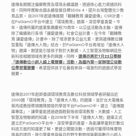
遠傳長期關注偏鄉教育及環境永續議題，透過核心能力資通訊科
技，同時呼應聯合國永續發展目標SDGs 4，提升台灣整體兒少教
育品質。 自2017年起遠傳展開「翻轉教育 讓愛遠傳」CSR計畫，
在PaGamO平台中建立「環境教育」題庫，深受學童喜愛。今
年，遠傳所屬的遠東集團慶祝70周年，以公益活動為主軸，遠傳
除了繼續執行各項「讓愛遠傳」社會公益計畫，在今年「翻轉教
育 讓愛遠傳」計畫中，除了增添更多公益元素，更與遠傳數位轉
型重點「遠傳大人物」結合，於PaGamO平台再增加「遠傳大人
物」題庫，期望能引發孩子對於大數據、人工智慧及物聯網這些
新科技相關領域有更多的興趣。同時，
遠傳亦將於7月22日舉辦
「遠傳數位小超人線上電競賽」活動，為國內第一家辦理公益數
位學習電競賽
，希望提供孩子在暑假參與一場激烈的遊戲式學習
競賽。
遠傳自2017年起即委請環境教育及數位科技領域學者研擬出近
2000題「環境教育」及「遠傳大人物」的題庫，並於台大電機系
葉丙成教授帶領團隊開發的學習平台PaGamO中，建立「遠傳題
庫專區」，讓學童能透過遊戲輕鬆吸收環境教育、大數據、人工
智慧及物聯網的知識。自2018年下半年「遠傳大人物」題庫正式
建立於PaGamO平台中，深受學童的喜愛，為能讓學童對於數位
科技方面的知識更了解，更建立闖關活動，透過可獲得特殊寶物
道具的誘因，吸引學童參與每月的野生動物保衛戰與數位小超人