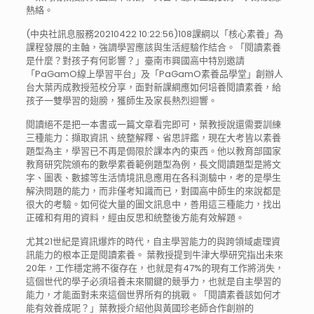
熱絡。
(中央社訊息服務20210422 10:22:56)108課綱以「核心素養」為
課程發展的主軸，強調學習應該與生活經驗作結合。「閱讀素養
是什麼？對孩子有何影響？」臺南市興國高中特別邀請
「PaGamO線上學習平台」及「PaGamO素養品學堂」創辦人
台大葉丙成教授蒞校分享，面對新課綱應如何培養閱讀素養，給
孩子一雙學習的翅膀，獲師生及家長熱烈迴響。
閱讀絕不是把一本書或一篇文章看完即可，葉教授說還需要訓練
三種能力：擷取資訊、統整解釋、省思評鑑，現在大考皆以素養
題型為主，學習已不再是侷限於課本內的東西。他以教育部國家
教育研究院頒布的數學素養範例題型為例，長文閱讀題型是將文
字、圖表、數據等生活情境訊息應用在各科測驗中，考的是學生
解決問題的能力，而非僅考知識而已，對國高中師生的來說都是
很大的考驗。如何從大量的圖文訊息中，善用這三種能力，找出
正確和有用的資料，經由反思和統整後方能有效解題。
尤其21世紀是資訊爆炸的時代，自主學習能力的與跨領域處理資
訊能力的根本正是閱讀素養。 葉教授提到牛津大學研究指出未來
20年，工作穩定將不復存在，也就是有47%的現有工作將消失，
這個世代的學子必須培養未來關鍵的競爭力，也就是自主學習的
能力，才能面對未來這個世界所有的挑戰。「閱讀素養該如何才
能有效養成呢？」葉教授介紹他與黃國珍老師合作創辦的