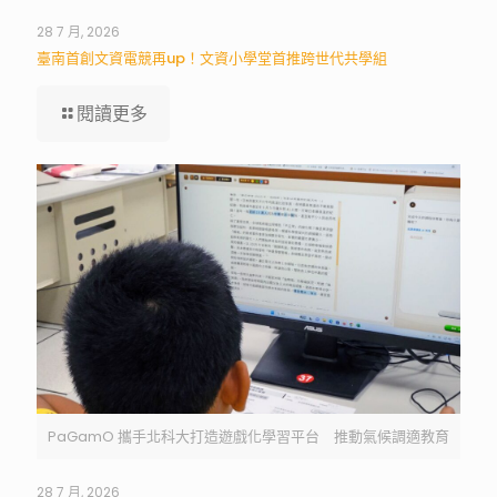
28 7 月, 2026
臺南首創文資電競再up！文資小學堂首推跨世代共學組
閱讀更多
PaGamO 攜手北科大打造遊戲化學習平台 推動氣候調適教育
28 7 月, 2026