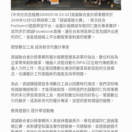
(中央社訊息服務20191211 16:23:33)資誠聯合會計師事務所於
2019年12月11日舉辦第二屆「資誠電競大賽」，再次結合
PaGamO遊戲學習平台，由審計服務部年輕同仁擔任專業賽評，
並同步於資誠Facebook直播，讓全台各地區辦公室及國外出差
的同仁，皆能透過線上平台觀看緊張刺激的競賽。
開發數位工具 成為新世代審計專家
資誠聯合會計師事務所審計服務營運長梁華玲指出，數位科技為
企業帶來創新變革，機器人流程自動化(RPA)正在取代傳統需大
量人力的工作，而企業因應數位潮流的變革與新型態的交易模
式，也讓審計工作面臨新的風險及效率問題。
為此，資誠積極開發多項數位工具以因應時代潮流，我們深知唯
有跳脫傳統框架，才能突破困境。同時我們也鼓勵同仁利用事務
所的多元學習資源與工具，抱持對數位科技的好奇心，緊跟數位
化的腳步，成為新世代的審計專家，並提供更有價值的服務。
教育遊戲化 提升學習動機
資誠聯合會計師事務所人資長林瓊瀛表示，樂見資誠同仁透過電
競比賽，來對課堂知識及實作經驗做一次總驗收，並透過遊戲不
斷複習，來強化自身的競爭力及團隊合作默契，共同解決及改善