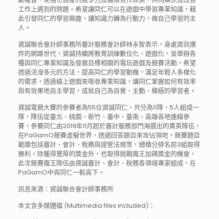
工作上遇到的問題。希望讓同仁可以在遊戲中學習專業知識，藉
此引發同仁的學習興趣，讓知識力轉為行動力，做自己學習的主
人。
資誠聯合會計師事務所審計服務會計師林永智表示，身處資訊爆
炸的網路世代，資誠持續將教育訓練數位化、遊戲化，並舉辦各
種與同仁專業知識及發展目標相關的電玩遊戲及競賽活動，希望
透過活潑多元的方法，提高同仁的學習動機，滿足年輕人多樣化
的需求，透過線上遊戲來吸收專業知識，讓同仁掌握如何有效率
與有效果地自主學習，成就自己為自覺、主動、積極的學習者。
資誠電競大賽的參賽者為55位資誠同仁，共分為11隊，5人組成一
隊，隊伍從臺北、桃園、新竹、臺中、臺南、高雄各地連線參
賽，參賽同仁由2019年11月起於審計服務部門海選出的菁英隊伍，
在PaGamO競賽虛擬世界，透過回答題目來攻佔領地，競賽題目
範圍包括審計、會計、稅務與證管法規等，總積分排名前3組取得
勝利，除獲得豐厚的獎金外，也取得挑戰魔王加碼獎金的機會，
此次競賽魔王隊伍由資誠審計、會計、稅務各領域專家組成，在
PaGamO中與同仁一較高下。
訊息來源：資誠聯合會計師事務所
本文含多媒體檔 (Multimedia files included)：