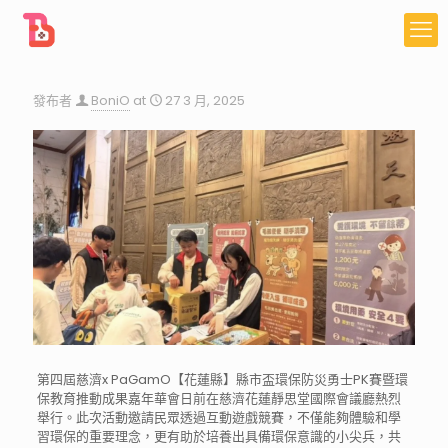
發布者
BoniO
at
27 3 月, 2025
第四屆慈濟x PaGamO【花蓮縣】縣市盃環保防災勇士PK賽暨環
保教育推動成果嘉年華會日前在慈濟花蓮靜思堂國際會議廳熱烈
舉行。此次活動邀請民眾透過互動遊戲競賽，不僅能夠體驗和學
習環保的重要理念，更有助於培養出具備環保意識的小尖兵，共