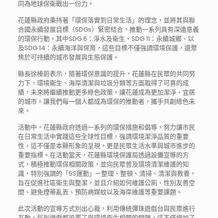
同為地球保衛戰出一份力。
花蓮縣政府秉持著「環保落實到日常生活」的理念，並將其與聯
合國永續發展目標（SDGs）緊密結合，推動一系列具有深遠意義
的環保行動。其中SDG 6：淨水及衛生、SDG 11：永續城鄉、以
及SDG 14：永續海洋與保育，這些目標不僅強調環境保護，還聚
焦於可持續的城市發展與生態保護。
縣長徐榛蔚表示，隨著環保意識的提升，花蓮縣在民眾的共同努
力下，環境衛生、海岸清潔與垃圾分類等方面取得了可喜的成
績，未來將繼續推動更多綠色政策，讓花蓮成為更加潔淨、宜居
的城市。讓我們每一個人都成為環保的推動者，攜手共創綠色未
來。
活動中，花蓮縣政府透過一系列的環保措施和倡導，努力讓市民
在日常生活中實踐這些全球性目標，強調環境潔淨品質的重要
性，這不僅是本縣形象的呈現，更是民眾生活水準與城市進步的
重要指標。在活動當天，花蓮縣環境保護局透過設攤宣導的方
式，積極推動環保相關政策，並向民眾普及環境清潔維護的知
識，特別強調的「5S運動」—整理、整頓、清掃、清潔與教養，
旨在促進社區衛生與整潔，並且介紹如何維護公廁、性別友善空
間、避免煙蒂亂丟、預防病媒蚊以及海岸維護等重要課題。
此次活動的宣導方式別出心裁，利用傳統彈珠遊戲台與民眾進行
互動，每列遊戲都設置了與環境衛生相關的問題，這不僅增加了