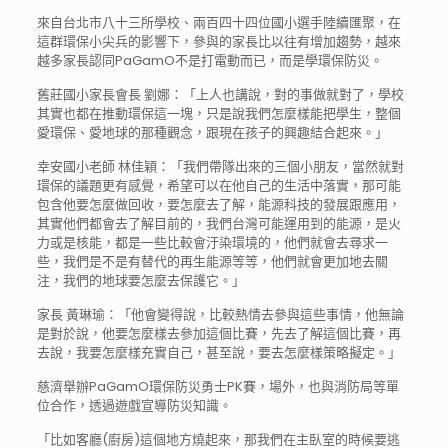
來自台北市八十三所學校、兩百四十四位國小選手陸續匯聚，在
這群環保小尖兵的影響下，參與的家長比以往有增加趨勢，越來
越多家長認同PaGamO不是打電動而已，而是學環保防災。
舊莊國小家長會長 劉娜：「上人也講說，對的事做就對了，學校
其實也都在推動環保這一塊，只是說我們怎麼樣能把學生，整個
愛環保、愛地球的那種觀念，跟現在孩子的興趣結合起來。」
幸安國小老師 林佳穎：「我們帶隊出來的三個小朋友，當然就對
環保的議題更有感覺，希望可以在他自己的生活中落實，那可能
包含他要怎麼做回收，要怎麼去了解，能源科技的發展跟應用，
其實他們都會去了解目前的，我們台灣可能運用到的能源，是火
力或是核能，都是一些比較會汙染環境的，他們就會去尋求一
些，我們是不是有替代的再生能源等等，他們就會更加地去關
注，我們的地球要怎麼去保護它。」
家長 黃琳瑜：「他會變得說，比較熱情去參與這些事情，他無論
是對於說，他要怎麼樣去參加這個比賽，先去了解這個比賽，再
去說，我要怎麼樣充實自己，甚至說，要去怎麼樣策略擬定。」
慈濟舉辦PaGamO環保防災勇士PK賽，場外，也與消防局等單
位合作，透過遊戲宣導防災知識。
「比如客廳(廚房)這個地方燒起來，那我們在主臥室的時候要逃