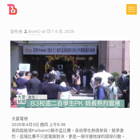
發布者
BoniO
at
7 4 月, 2025
大愛電視
2025年4月3日 週四 上午6:36
第四屆慈濟PaGamO縣市盃比賽，各校學生熱情參與，競爭激
烈，這場比賽不只是電競對決，更是一場守護地球的環保行動。