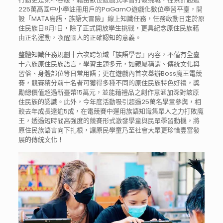
225萬高國中小學註冊用戶的PaGamO遊戲化數位學習平臺，開
設「MATA島語・族語大冒險」線上知識任務，任務啟動日定於原
住民族日8月1日，除了正式開放學生挑戰，更具紀念原住民族藉
由正名運動，喚醒國人的正確認知的意義。
整體知識任務規劃十六次跨領域「族語學習』內容，不僅有全臺
十六族原住民族語言，學習主題多元，如親屬稱謂、傳統文化與
習俗、身體部位等日常用語；更在遊戲內首次舉辦Boss魔王電競
賽，競賽積分前十名者可獲得多種不同的原住民族特色好禮，獎
勵總價值超過新臺幣15萬元，並能藉禮品之創作意涵加深對該原
住民族的認識。此外，今年度活動吸引超過25萬名學童參與，相
較去年成長達逾5成，在電競賽中運用族語知識集眾人之力打敗魔
王，透過短時間高強度的競賽形式激發學童與民眾學習動機，將
原住民族語言向下扎根，讓原民學童乃至社會大眾更珍惜豐富發
展的傳統文化！