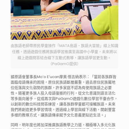
由族語老師帶原民學童操作「MATA島語・族語大冒險」線上知識
任務，透過遊戲任務將族語學習推廣至高國中小學童，未來將以
線上遊戲問答結合線下互動式教導，讓族語學習更生動。
（PaGamO提供）
據原語會董事長Mo’o E’ucan摩奧‧悟吉納表示：「當前各族群皆
面臨母語傳承的困境，原住民族語斷層嚴重，過去原住民族屬地
位低落與文化弱勢的族群，許多家庭不認為有使用族語之必要
性。隨著更多族人投入母語復振的行列，從文化意識到語言活化
等多面向著手，促成再次與PaGamO遊戲化數位學習平臺合作，
以創新的數位科技問答練習，讓各族群學童都可接觸族語。未來
我們將創造更多學習情境，透過線上學習與線下活動，開創豐富
多樣的教導方式，讓族語傳承賦予文化意義更貼近生活。」
同時，明年度也將加深推廣族語教學之力道，積極導入多元化族