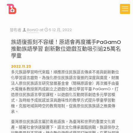
發布者
BoniO
at
5 12 月, 2022
族語復振刻不容緩！原語會再度攜手PaGamO
推動族語學習 創新數位遊戲互動吸引逾25萬名
學童
2022.11.23
多元族語學習時代來臨！順應原住民族語言傳承不易與創新數位
化學習語言趨勢，為強化原住民族語言復振的深度與廣度，財團
法人原住民族語言研究發展基金會（簡稱原語會）再次攜手由臺
大電機系教授葉丙成創立之遊戲化數位學習平臺 PaGamO，打
造原住民族語言學習課程，以遊戲化互動問答創造多元學習模
式，及時給予成就感並深具趣味性的教學方式提升學童學習動
機，克服地域與時空的教育限制，促進原住民族族語之推廣傳
承。
臺灣原住民族語言屬於南島語族，為臺灣和世界的重要文化資
產。隨著社會快速變遷下，語言文化傳承面臨挑戰，族語保存之
行動更是刻不容緩，藉由數位遊戲式學習打破挑戰，在累計超過