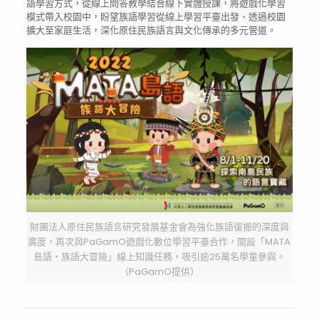
語學習方式，從線上問答教學結合線下實體授課，將遊戲化學習
模式帶入校園中，盼望族語學習從線上學習平臺出發、透過校園
擴大至家庭生活，深化原住民族語言與文化傳承的多元管道。
財團法人原住民族語言研究發展基金會為強化族語復振的深度與
廣度，再次與PaGamO遊戲化數位學習平臺合作，開設「MATA
島語・族語大冒險」線上知識任務，吸引逾25萬名學童參與。
（PaGamO提供）