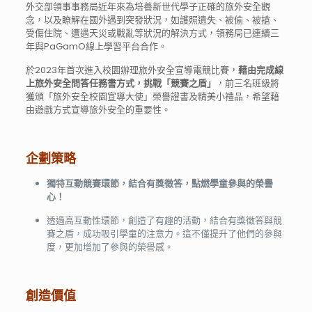
外交部領事事務局近年來為培養新世代學子正確的旅外安全觀
念，以及瞭解在國外遇到突發狀況，如護照遺失、被偷、被搶、
受傷住院、遭遇天災或戰亂等狀況的解決方式，領務局已連續三
年與PaGamO線上學習平台合作。
於
2023年
首次進入校園辦理旅外安全宣導電競比賽，
藉由完成線
上旅外安全問答任務書方式，挑戰「競賽之盾」
，前三名班級將
獲頒「旅外安全校園宣導大使」榮譽證書及精美小禮品，希望藉
由遊戲方式宣導旅外安全的重要性。
企劃策略
獨特互動競賽環節，結合有獎徵答，點燃學童參與的榮譽
心！
透過高互動性環節，創造了有趣的活動，結合有獎徵答與競
賽之盾，成功吸引學童的注意力。這不僅提升了他們的參與
度，更加增加了參與的榮譽感。
創造價值