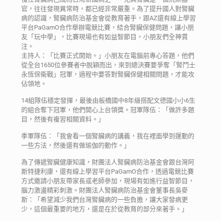
官，往往發現異常時，都已經非常嚴重。為了提升國人對腎臟
病的認識，腎臟病防治基金會從教育著手，跟AZ還有線上學習
平台PaGamO合作舉辦電競比賽，結合腎臟保健問題，讓小朋
友「玩中學」，比賽現場也有如益智節目，小朋友們全神貫
注。
主持人：「比賽正式開始。」小朋友在電腦前專心答題，他們
從全台1650位參賽者中脫穎而出，來到總決賽要爭奪「腎鬥士
永恆保衛戰」冠軍，過程中要答對腎臟保健相關問題，才能攻
佔領地。
14組隊伍穩定發揮，最後由板橋國中8年級搭配文德國小小6生
的組合奪下冠軍，他們開心上台領獎。冠軍隊伍：「做許多題
目，然後有複習相關資料。」
季軍隊伍：「我會看一個腎臟病的講義，我在裡面學到運動的
一些方法，然後還有做瑜伽的動作。」
為了傳遞腎臟健康知識，財團法人腎臟病防治基金會跟台灣阿
斯特捷利康，還有線上學習平台PaGamO合作，透過電競比賽
方式邀請小朋友帶家長或老師參加，現場有如進行益智節目，
腦力激盪精彩刺激。財團法人腎臟病防治基金會董事長吳麥
斯：「希望減少我們台灣腎臟病的一些負擔，讓大家發病更
少，這個最重要的地方，還是在於從教育的部分來著手。」