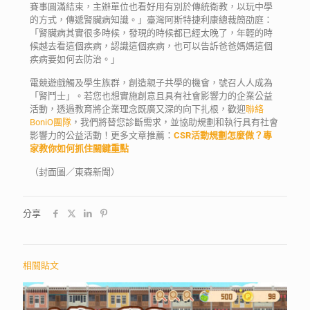
賽事圓滿結束，主辦單位也看好用有別於傳統衛教，以玩中學
的方式，傳遞腎臟病知識。」臺灣阿斯特捷利康總裁簡劭庭：
「腎臟病其實很多時候，發現的時候都已經太晚了，年輕的時
候越去看這個疾病，認識這個疾病，也可以告訴爸爸媽媽這個
疾病要如何去防治。」
電競遊戲觸及學生族群，創造親子共學的機會，號召人人成為
「腎鬥士」。
若您也想實施創意且具有社會影響力的企業公益
活動，透過教育將企業理念既廣又深的向下扎根，歡迎
聯絡
BoniO團隊
，我們將替您診斷需求，並協助規劃和執行具有社會
影響力的公益活動！更多文章推薦：
CSR活動規劃怎麼做？專
家教你如何抓住關鍵重點
（封面圖／東森新聞）
分享
相關貼文