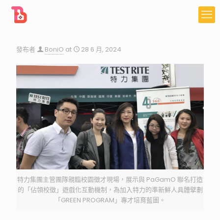
發布者
BoniO
at
28 6 月, 2024
特力集團主管團隊親臨校園徵才現場，展示與 PaGamO 聯名打造
的「佔領校徵」遊戲化互動機制，為加入特力的準新鮮人具體擘劃
「GREEN PROGRAM」專才培育藍圖。