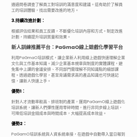
通過問卷調查了解員工對培訓的滿意度和建議。這有助於了解員
工的培訓體驗，找出需要改進的地方。
3.持續改進計劃
：
根據評估結果和員工反饋，不斷優化培訓內容和方式。制定改進
計劃，持續提升培訓質量和效果。
新人訓練推薦平台：PaGmaO線上遊戲化學習平台
利用PaGmaO培訓模式，讓企業新人利用線上遊戲快速理解企業
文化與工作基本知識。減少企業基本規章與制度的實體課程，避
免集中上課的會議安排、不同部門需理解不同知識點的細部課
程。透過遊戲化學習，甚至背誦需求高的產品知識也可快速記
憶，讓新人快速上手。
優勢1：
針對人才流動率較高、排班制的產業，運用PaGamO線上遊戲化
培訓系統，讓新人們彈性運用零碎時間，進行非同步線上培訓，
可降低培訓金錢成本與時間成本，大幅提高成本效益。
優勢2：
PaGamO培訓系統與人資系統串接，在遊戲中自動帶入當日報到