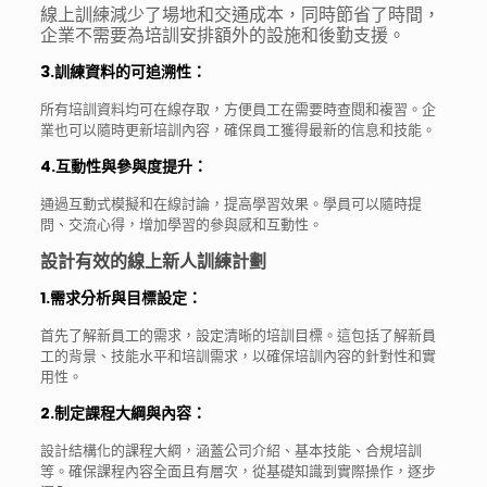
線上訓練減少了場地和交通成本，同時節省了時間，
企業不需要為培訓安排額外的設施和後勤支援。
3.訓練資料的可追溯性
：
所有培訓資料均可在線存取，方便員工在需要時查閱和複習。企
業也可以隨時更新培訓內容，確保員工獲得最新的信息和技能。
4.互動性與參與度提升
：
通過互動式模擬和在線討論，提高學習效果。學員可以隨時提
問、交流心得，增加學習的參與感和互動性。
設計有效的線上新人訓練計劃
1.需求分析與目標設定
：
首先了解新員工的需求，設定清晰的培訓目標。這包括了解新員
工的背景、技能水平和培訓需求，以確保培訓內容的針對性和實
用性。
2.制定課程大綱與內容
：
設計結構化的課程大綱，涵蓋公司介紹、基本技能、合規培訓
等。確保課程內容全面且有層次，從基礎知識到實際操作，逐步