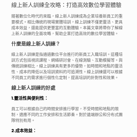
線上新人訓練全攻略：打造高效數位學習體驗
隨著數位化時代的來臨，線上新人訓練成為企業培養新員工的重
要模式。相比傳統的現場實體培訓，線上訓練不僅更靈活、更具
成本效益，還能提供更豐富的互動體驗。本篇文章將帶你了解線
上新人訓練的全面攻略，幫助企業打造高效的數位學習體驗。
什麼是線上新人訓練？
線上新人訓練是指通過數位平台進行的新員工入職培訓。這種培
訓方式包括視訊課程、網絡研討會、在線測驗、互動模擬等。與
傳統訓練相比，線上訓練具有更多的優勢，如時間和地點的靈活
性、成本的降低以及培訓資料的可追溯性。線上訓練還可以根據
不同員工的需求進行個性化定制，提高培訓的針對性和效果。
線上新人訓練的好處
1.
靈活性與便利性
：
員工可以根據自己的時間安排進行學習，不受時間和地點的限
制，適應不同的工作安排和生活節奏。對於遠端辦公和分布式團
隊特別有用。
2.成本效益：