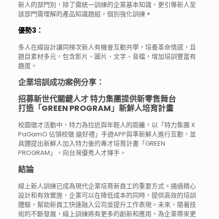
新人的部門別，除了需統一訓練的企業基本知識，更引導新人至
該部門需理解的產品知識題組，個別強化訓練
。
優勢3：
多人在線設計讓同梯次新人有機會互動共學，培養革命情感，且
題目素材多元，包含影片、圖片、文字、音檔，增加培訓豐富有
趣度。
企業培訓成功案例分享：
招募新世代關鍵人才 特力集團提供新零售舞台
打造「GREEN PROGRAM」新鮮人培育計畫
校園徵才活動中，特力為拉近與年輕人的距離，以「特力集團 X
PaGamO 佔領校徵 搶好禮」手遊APP與準新鮮人進行互動，並
具體提出新鮮人加入特力後的專才培育計畫「GREEN
PROGRAM」，向台灣優秀人才揮手。
結論
線上新人訓練已成為現代企業培育新員工的重要方式。通過精心
設計和有效實施，企業可以在降低成本的同時，提供高效的培訓
體驗，幫助新員工快速融入公司並提升工作表現。未來，隨著技
術的不斷發展，線上訓練將有更多的創新和應用，為企業帶來更