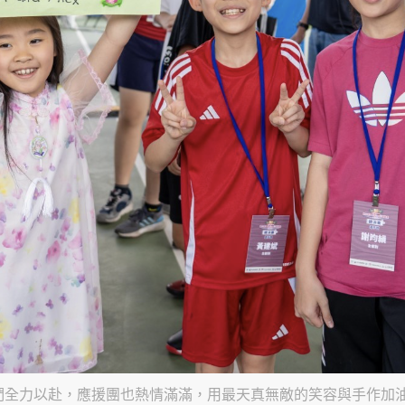
不只選手們全力以赴，應援團也熱情滿滿，用最天真無敵的笑容與手作加