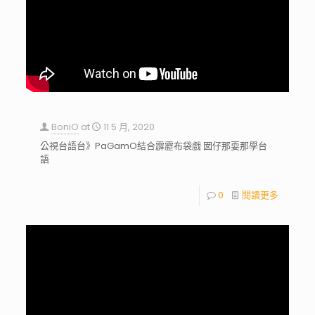
BoniO
at
11 5 月, 2020
公視台語台》PaGamO結合霹靂布袋戲 囡仔那耍那學台
語
0
閱讀更多