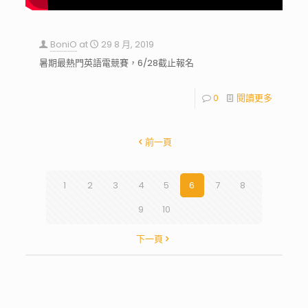
BoniO
at
29 8 月, 2019
暑期最熱門英語電競賽，6/28截止報名
0
閱讀更多
前一頁
1
2
3
4
5
6
7
8
9
10
下一頁