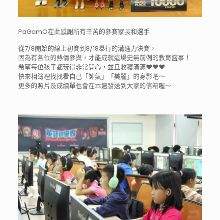
PaGamO在此感謝所有辛苦的參賽家長和選手
從7/8開始的線上初賽到8/18舉行的溝通力決賽，
因為有各位的熱情參與，才能成就這場史無前例的教育盛事！
希望每位孩子都玩得非常開心，並且收穫滿滿
❤️
❤️
❤️
快來相簿裡找找看自己「帥氣」「美麗」的身影吧～
更多的照片及成績單也會在本週發送到大家的信箱喔～