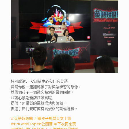
特別感謝LTTC訓練中心和佳音英語
與幫你優一起翻轉孩子對英語學習的想像，
並帶個孩子一個難忘特別的暑假回憶。
並誠心感謝新店莊敬高職
提供了超優質的電競場地與設備，
供選手於比賽時擁有高規格的設備體驗。
#
英語超級霸
＃
讓孩子對學英文上癮
#
PaGamOopen公開賽
＃
下次再來玩