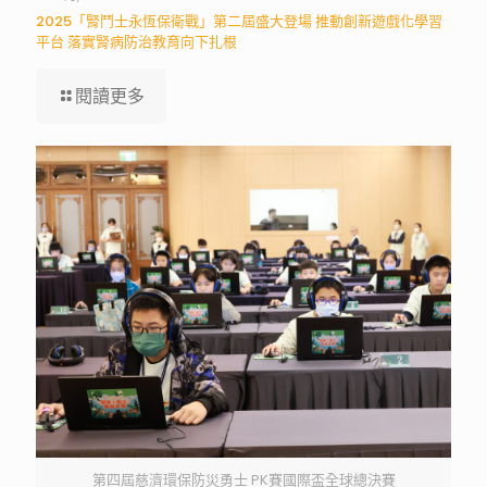
2025「腎鬥士永恆保衛戰」第二屆盛大登場 推動創新遊戲化學習
平台 落實腎病防治教育向下扎根
閱讀更多
第四屆慈濟環保防災勇士 PK賽國際盃全球總決賽