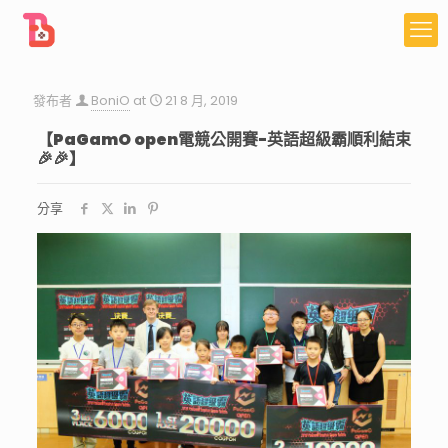
發布者
BoniO
at
21 8 月, 2019
【PaGamO open電競公開賽-英語超級霸順利結束
🎉
🎉
】
分享