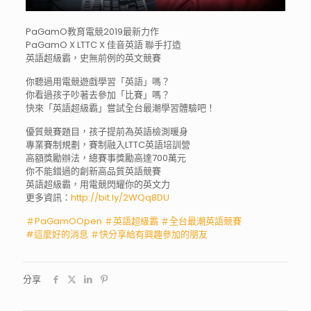
PaGamO教育電競2019最新力作
PaGamO X LTTC X 佳音英語 聯手打造
英語超級霸，史無前例的英文競賽
你聽過用電競遊戲學習「英語」嗎？
你看過孩子吵著去參加「比賽」嗎？
快來「英語超級霸」嘗試全台最潮學習體驗吧！
優質競賽題目，孩子提前為英語檢測暖身
專業賽制規劃，賽制融入LTTC英語培訓營
高額獎勵辦法，總賽事獎勵高達700萬元
你不能錯過的創新高品質英語競賽
英語超級霸，用電競閃耀你的英文力
更多資訊：
http://bit.ly/2WQq8DU
＃
PaGamOOpen
＃
英語超級霸
＃
全台最潮英語競賽
#
這麼好的消息
＃
快分享給有興趣參加的朋友
分享