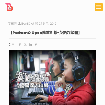
發布者
BoniO
at
27 5 月, 2019
【PaGamO Open隆重鉅獻-英語超級霸】
分享