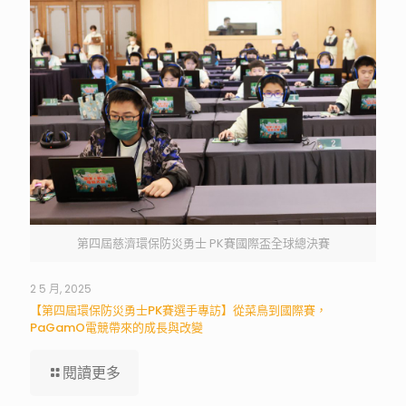
第四屆慈濟環保防災勇士 PK賽國際盃全球總決賽
2 5 月, 2025
【第四屆環保防災勇士PK賽選手專訪】從菜鳥到國際賽，
PaGamO電競帶來的成長與改變
閱讀更多