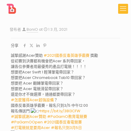
發布者
BoniO
at
1 3 月, 2021
分享
誠摯感謝Acer贊助
#2021國泰反毒英雄爭霸賽
獎勵
從初賽到決賽都有機會把Acer 系列帶回家，
讓各位參賽者用最優秀的產品打電競！！！！
想要把Acer Swift 1 輕薄筆電帶回家？
想要把Acer Chromebook Tab10 帶回家？
想要把 Acer 翻轉筆電帶回家？
想要把 Acer 電競滑鼠帶回家？
還是你才不做選擇，通通都要帶回家？
#怎麼獲得Acer超強設備
？
國泰反毒英雄爭霸賽，報名只到3/5 中午12:00
報名傳送門
https://bit.ly/38l3CFW
#誠摯感謝Acer贊助
#PaGamO教育電競賽
#PaGamOOpen
#2021國泰反毒電競賽
#打電競就是要用Acer
#報名只到3月5日