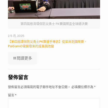
第四屆慈濟環保防災勇士 PK賽國際盃全球總決賽
2 5 月, 2025
【第四屆環保防災勇士PK賽選手專訪】從菜鳥到國際賽，
PaGamO電競帶來的成長與改變
閱讀更多
發佈留言
發佈留言必須填寫的電子郵件地址不會公開。
必填欄位標示為
*
留言
*