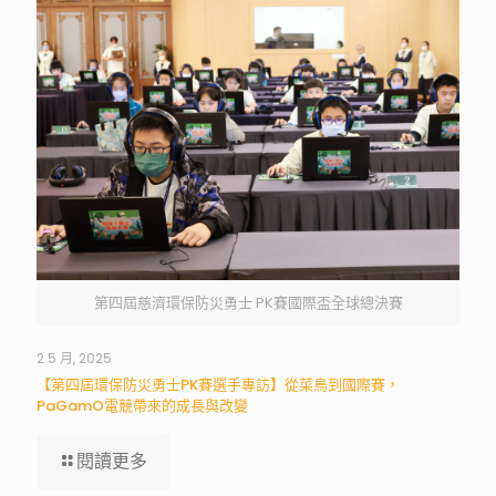
第四屆慈濟環保防災勇士 PK賽國際盃全球總決賽
2 5 月, 2025
【第四屆環保防災勇士PK賽選手專訪】從菜鳥到國際賽，
PaGamO電競帶來的成長與改變
閱讀更多