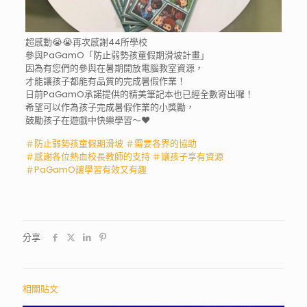
超感動
😭
😭
再次感謝44所學校
參與PaGamO「防止弱勢孩童假期滑坡計畫」
因為有您們的參與在暑期開放電腦教室資源，
才能讓孩子都能有品質的完成暑假作業！
日前PaGamO承諾提供的精美筆記本也已經全數寄出囉
！
希望可以作為孩子完成暑假作業的小獎勵，
鼓勵孩子在遊戲中快樂學習～
❤️
＃防止弱勢孩童假期滑坡
＃需要各界的協助
＃感謝各位熱血校長教師的支持
＃讓孩子享有資源
＃PaGamO讓學習有效又有趣
分享
相關貼文