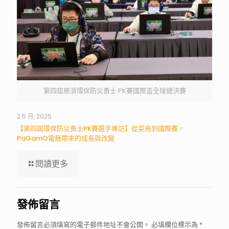
第四屆慈濟環保防災勇士 PK賽國際盃全球總決賽
2 5 月, 2025
【第四屆環保防災勇士PK賽選手專訪】從菜鳥到國際賽，
PaGamO電競帶來的成長與改變
閱讀更多
發佈留言
發佈留言必須填寫的電子郵件地址不會公開。
必填欄位標示為
*