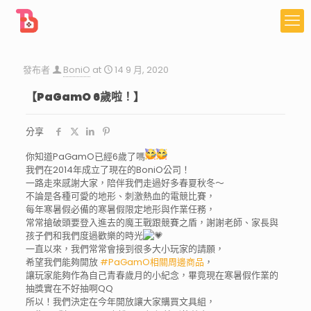
發布者
BoniO
at
14 9 月, 2020
【PaGamO 6歲啦！】
分享
你知道PaGamO已經6歲了嗎
我們在2014年成立了現在的BoniO公司！
一路走來感謝大家，陪伴我們走過好多春夏秋冬～
不論是各種可愛的地形、刺激熱血的電競比賽，
每年寒暑假必備的寒暑假限定地形與作業任務，
常常搶破頭要登入進去的魔王戰跟競賽之盾，謝謝老師、家長與
孩子們和我們度過歡樂的時光
一直以來，我們常常會接到很多大小玩家的請願，
希望我們能夠開放
#PaGamO相關周邊商品
，
讓玩家能夠作為自己青春歲月的小紀念，畢竟現在寒暑假作業的
抽獎實在不好抽啊QQ
所以！我們決定在今年開放讓大家購買文具組，