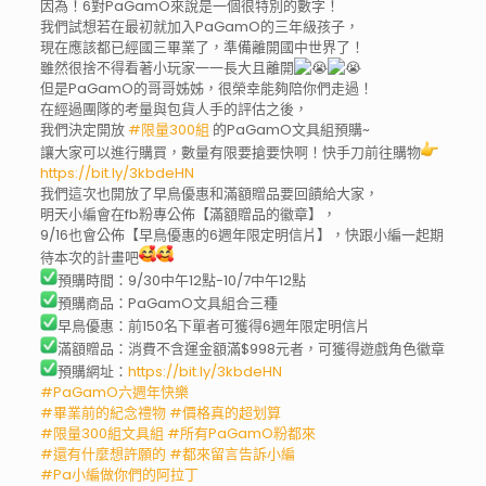
因為！6對PaGamO來說是一個很特別的數字！
我們試想若在最初就加入PaGamO的三年級孩子，
現在應該都已經國三畢業了，準備離開國中世界了！
雖然很捨不得看著小玩家一一長大且離開
但是PaGamO的哥哥姊姊，很榮幸能夠陪你們走過！
在經過團隊的考量與包貨人手的評估之後，
我們決定開放
#限量300組
的PaGamO文具組預購~
讓大家可以進行購買，數量有限要搶要快啊！快手刀前往購物
https://bit.ly/3kbdeHN
我們這次也開放了早鳥優惠和滿額贈品要回饋給大家，
明天小編會在fb粉專公佈【滿額贈品的徽章】，
9/16也會公佈【早鳥優惠的6週年限定明信片】，快跟小編一起期
待本次的計畫吧
預購時間：9/30中午12點-10/7中午12點
預購商品：PaGamO文具組合三種
早鳥優惠：前150名下單者可獲得6週年限定明信片
滿額贈品：消費不含運金額滿$998元者，可獲得遊戲角色徽章
預購網址：
https://bit.ly/3kbdeHN
#PaGamO六週年快樂
#畢業前的紀念禮物
#價格真的超划算
#限量300組文具組
#所有PaGamO粉都來
#還有什麼想許願的
#都來留言告訴小編
#Pa小編做你們的阿拉丁