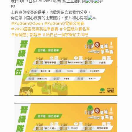
我們8月９日在PaGamO粉專 線上直播再見
PS:
上週參與複賽的選手，也歡迎留言跟我們分享，
你在家中開心競賽的比賽照片、影片和心得唷
#PaGamOOpen
#PaGamO電競公開賽
#2020國泰反毒英雄爭霸賽
＃全國總決賽名單
#每個選手都超棒
＃給自己一個掌聲加尖叫吧