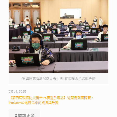
第四屆慈濟環保防災勇士 PK賽國際盃全球總決賽
2 5 月, 2025
【第四屆環保防災勇士PK賽選手專訪】從菜鳥到國際賽，
PaGamO電競帶來的成長與改變
閱讀更多