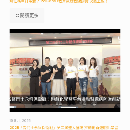
解任務＝打電競？ PaGamO教育電競教練認證 火熱上線！
閱讀更多
19 8 月, 2025
2025「腎鬥士永恆保衛戰」第二屆盛大登場 推動創新遊戲化學習