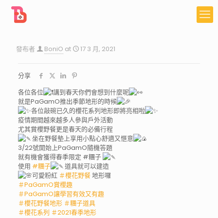
發布者
BoniO
at
17 3 月, 2021
分享
各位各位
講到春天你們會想到什麼呢
就是PaGamO推出季節地形的時候
各位敲碗已久的櫻花系列地形即將亮相啦
疫情期間越來越多人參與戶外活動
尤其賞櫻野餐更是春天的必備行程
坐在野餐墊上享用小點心舒適又愜意
3/22號開始上PaGamO隨機答題
就有機會獲得春季限定 #糰子
使用
#糰子
道具就可以建造
可愛粉紅
＃櫻花野餐
地形囉
＃PaGamO賞櫻趣
＃PaGamO讓學習有效又有趣
＃櫻花野餐地形
＃糰子道具
＃櫻花系列
＃2021春季地形