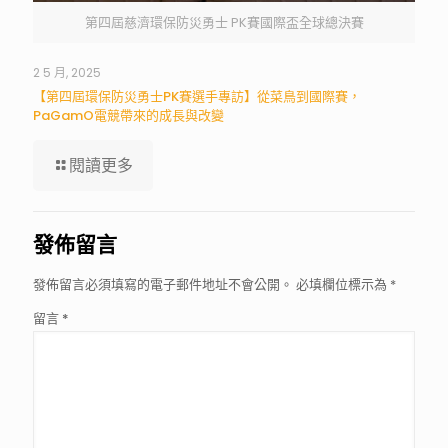
第四屆慈濟環保防災勇士 PK賽國際盃全球總決賽
2 5 月, 2025
【第四屆環保防災勇士PK賽選手專訪】從菜鳥到國際賽，
PaGamO電競帶來的成長與改變
閱讀更多
發佈留言
發佈留言必須填寫的電子郵件地址不會公開。
必填欄位標示為
*
留言
*