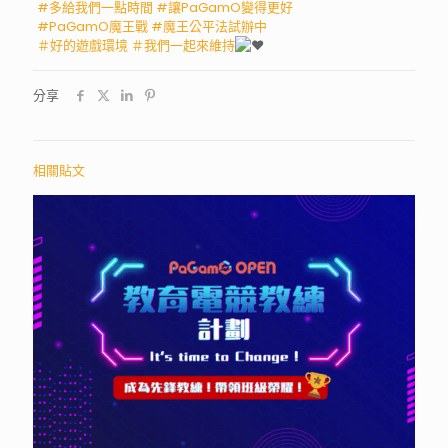
#多給我們一點時間
#讓PaGamO變得更好
#PaGamO魔王戰
#魔王公平法試辦中
＃好的遊戲環境
＃我們一起來維持
分享
相關貼文