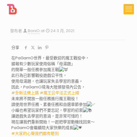
發布者
BoniO
at
24 3 月, 2021
分享
在PaGamO世界，最受歡迎的魔王戰役中，
據報有少數玩家使用俗稱「母湯題」
的簡單一般任務參加魔王戰
此行為已影響戰役遊戲公平性，
使用母湯題，也讓玩家失去學習的意義。
因此，PaGamO境海大陸頒發境內公告，
#全新法規上路
#魔王公平法正式上線
未來將不開放一般任務進行魔王戰役！
請使用世界任務、素養任務和自選章節參加
小編也希望玩家們不要忘記，學習的初衷
讓遊戲失去學習的意涵，是非常可惜的！
現在讓我們重新開始！一起把學習動機找回來～
PaGamO會繼續陪大家快樂的成長
#大家的心聲我們都有聽到