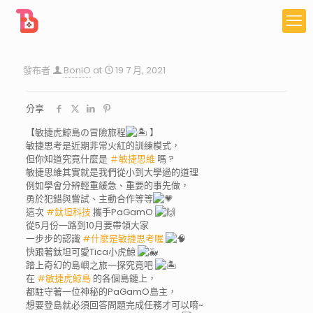
發布者
BoniO
at
19 7 月, 2021
分享
【敏捷虎鯨島の冒險旅程
】
敏捷思考是近期非常火紅的訓練模式，
但你知道究竟什麼是
＃敏捷思維
嗎 ?
敏捷思維其實就是我們從小到大學過的道理
例如學會分辨輕重緩急、重要的事先做，
勇於犯錯與嘗試、主動合作等等
這次
#鈦坦科技
攜手PaGamO
從5月份一路到10月要帶領大家
一步步的認識
#什麼是敏捷思考喔
快跟著鈦坦可愛Tica小虎鯨
踏上奇幻的島嶼之旅一探究竟吧
在
#敏捷虎鯨島
的各個島鏈上，
都駐守著一位神秘的PaGamO島主，
想要登島就必須回答問題完成任務才可以唷~