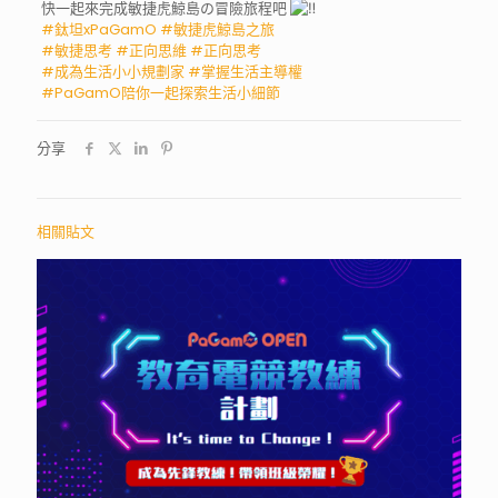
快一起來完成敏捷虎鯨島の冒險旅程吧
#鈦坦xPaGamO
#敏捷虎鯨島之旅
#敏捷思考
#正向思維
#正向思考
#成為生活小小規劃家
#掌握生活主導權
#PaGamO陪你一起探索生活小細節
分享
相關貼文