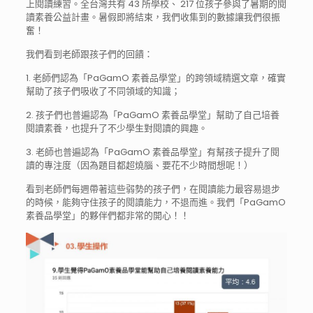
上閱讀練習。全台灣共有 43 所學校、 217 位孩子參與了暑期的閱
讀素養公益計畫。暑假即將結束，我
們收集到的數據讓我們很振
奮！
我們看到老師跟孩子們的回饋：
1. 老師們認為「PaGamO 素養品學堂」的跨領域精選文章，確實
幫助了孩子們吸收了
不同領域的知識；
2. 孩子們也普遍認為「PaGamO 素養品學堂」幫助了自己培養
閱讀素養，也提升了不少學生
對閱讀的興趣。
3. 老師也普遍認為「PaGamO 素養品學堂」有幫孩子提升了閱
讀的專注度（因為題目都超
燒腦、要花不少時間想呢！）
看到老師們每週帶著這些弱勢的孩子們，在閱讀能力最容易
退步
的時候，能夠守住孩子的閱讀能力，不退而進。我們「
PaGamO
素養品學堂」的夥伴們都非常的開心！！