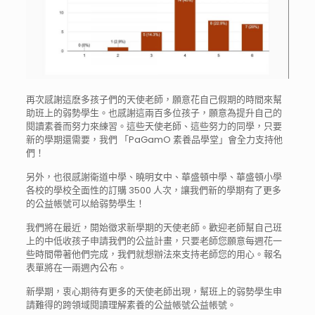
再次感謝這麽多孩子們的天使老師，願意花自己假期的時間
來幫
助班上的弱勢學生。也感謝這兩百多位孩子，願意為提
升自己的
閱讀素養而努力來練習。這些天使老師、這些努力
的同學，只要
新的學期還需要，我們 「PaGamO 素養品學堂」會全力支持他
們！
另外，也很感謝衛道中學、曉明女中、華盛頓中學、華盛頓
小學
各校的學校全面性的訂購 3500 人次，讓我們新的學期有了更多
的公益帳號可以給弱勢學生
！
我們將在最近，開始徵求新學期的天使老師。歡迎老師幫自
己班
上的中低收孩子申請我們的公益計畫，只要老師您願意
每週花一
些時間帶著他們完成，我們就想辦法來支持老師您
的用心。報名
表單將在一兩週內公布。
新學期，衷心期待有更多的天使老師出現，幫班上的弱勢學
生申
請難得的跨領域閱讀理解素養的公益帳號公益帳號。