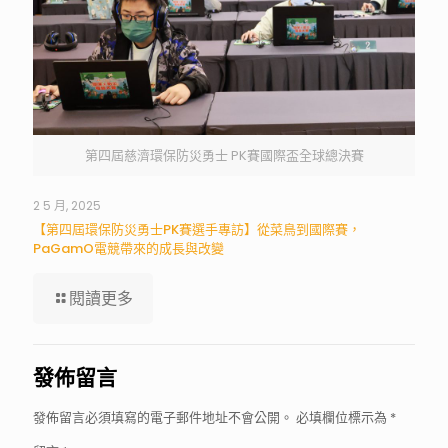
第四屆慈濟環保防災勇士 PK賽國際盃全球總決賽
2 5 月, 2025
【第四屆環保防災勇士PK賽選手專訪】從菜鳥到國際賽，
PaGamO電競帶來的成長與改變
閱讀更多
發佈留言
發佈留言必須填寫的電子郵件地址不會公開。
必填欄位標示為
*