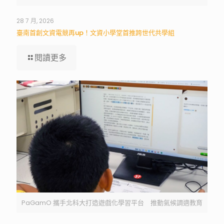
28 7 月, 2026
臺南首創文資電競再up！文資小學堂首推跨世代共學組
閱讀更多
PaGamO 攜手北科大打造遊戲化學習平台 推動氣候調適教育