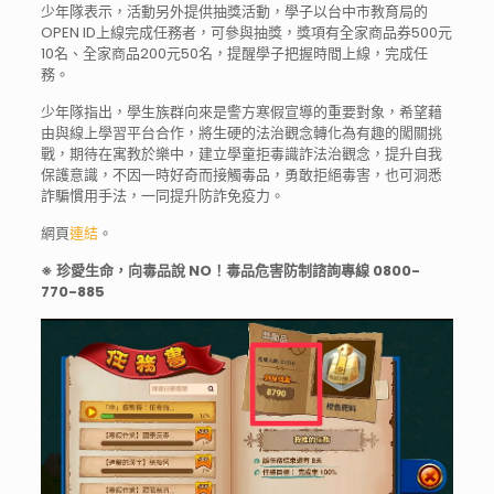
少年隊表示，活動另外提供抽獎活動，學子以台中市教育局的
OPEN ID上線完成任務者，可參與抽獎，獎項有全家商品券500元
10名、全家商品200元50名，提醒學子把握時間上線，完成任
務。
少年隊指出，學生族群向來是警方寒假宣導的重要對象，希望藉
由與線上學習平台合作，將生硬的法治觀念轉化為有趣的闖關挑
戰，期待在寓教於樂中，建立學童拒毒識詐法治觀念，提升自我
保護意識，不因一時好奇而接觸毒品，勇敢拒絕毒害，也可洞悉
詐騙慣用手法，一同提升防詐免疫力。
網頁
連結
。
※ 珍愛生命，向毒品說 NO！毒品危害防制諮詢專線 0800-
770-885