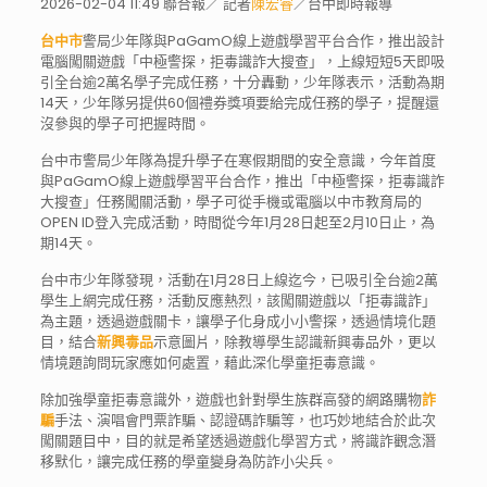
2026-02-04 11:49 聯合報／ 記者
陳宏睿
／台中即時報導
台中市
警局少年隊與PaGamO線上遊戲學習平台合作，推出設計
電腦闖關遊戲「中極警探，拒毒識詐大搜查」，上線短短5天即吸
引全台逾2萬名學子完成任務，十分轟動，少年隊表示，活動為期
14天，少年隊另提供60個禮券獎項要給完成任務的學子，提醒還
沒參與的學子可把握時間。
台中市警局少年隊為提升學子在寒假期間的安全意識，今年首度
與PaGamO線上遊戲學習平台合作，推出「中極警探，拒毒識詐
大搜查」任務闖關活動，學子可從手機或電腦以中市教育局的
OPEN ID登入完成活動，時間從今年1月28日起至2月10日止，為
期14天。
台中市少年隊發現，活動在1月28日上線迄今，已吸引全台逾2萬
學生上網完成任務，活動反應熱烈，該闖關遊戲以「拒毒識詐」
為主題，透過遊戲關卡，讓學子化身成小小警探，透過情境化題
目，結合
新興毒品
示意圖片，除教導學生認識新興毒品外，更以
情境題詢問玩家應如何處置，藉此深化學童拒毒意識。
除加強學童拒毒意識外，遊戲也針對學生族群高發的網路購物
詐
騙
手法、演唱會門票詐騙、認證碼詐騙等，也巧妙地結合於此次
闖關題目中，目的就是希望透過遊戲化學習方式，將識詐觀念潛
移默化，讓完成任務的學童變身為防詐小尖兵。