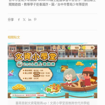
闖關遊戲，教導學子拒毒識詐。圖／台中市警局少年隊提供
分享
相關貼文
臺南首創文資電競再up！文資小學堂首推跨世代共學組